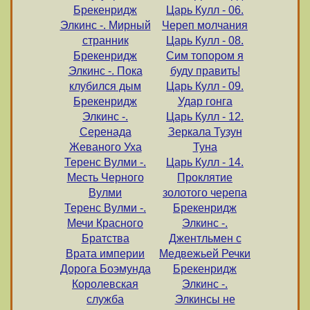
Брекенридж
Царь Кулл - 06.
Элкинс -. Мирный
Череп молчания
странник
Царь Кулл - 08.
Брекенридж
Сим топором я
Элкинс -. Пока
буду править!
клубился дым
Царь Кулл - 09.
Брекенридж
Удар гонга
Элкинс -.
Царь Кулл - 12.
Серенада
Зеркала Тузун
Жеваного Уха
Туна
Теренс Вулми -.
Царь Кулл - 14.
Месть Черного
Проклятие
Вулми
золотого черепа
Теренс Вулми -.
Брекенридж
Мечи Красного
Элкинс -.
Братства
Джентльмен с
Врата империи
Медвежьей Речки
Дорога Боэмунда
Брекенридж
Королевская
Элкинс -.
служба
Элкинсы не