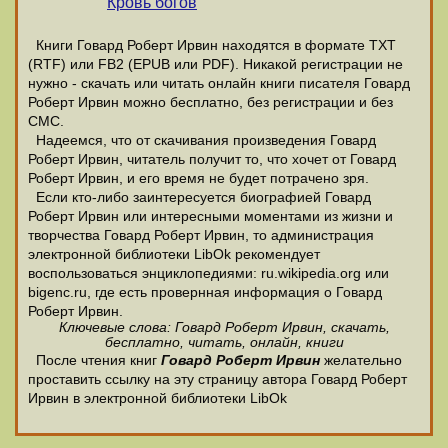
Кровь богов
Книги Говард Роберт Ирвин находятся в формате ТХТ
(RTF) или FB2 (EPUB или PDF). Никакой регистрации не
нужно - скачать или читать онлайн книги писателя Говард
Роберт Ирвин можно бесплатно, без регистрации и без
СМС.
Надеемся, что от скачивания произведения Говард
Роберт Ирвин, читатель получит то, что хочет от Говард
Роберт Ирвин, и его время не будет потрачено зря.
Если кто-либо заинтересуется биографией Говард
Роберт Ирвин или интересными моментами из жизни и
творчества Говард Роберт Ирвин, то администрация
электронной библиотеки LibOk рекомендует
воспользоваться энциклопедиями: ru.wikipedia.org или
bigenc.ru, где есть провернная информация о Говард
Роберт Ирвин.
Ключевые слова: Говард Роберт Ирвин, скачать,
бесплатно, читать, онлайн, книги
После чтения книг
Говард Роберт Ирвин
желательно
проставить ссылку на эту страницу автора Говард Роберт
Ирвин в электронной библиотеки LibOk