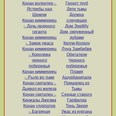
Конан волонтер -.
Грохот труб
Ястребы над
Дети тьмы
Шемом
Долина
Конан киммериец
сгинувших
-. Дочь ледяного
Дом Эрейбу
гиганта
Дом, окруженный
Конан киммериец
дубами
-. Замок ужаса
Келли-Колдун
Конан киммериец
Луна Замбибве
-. Королева
Обитатели
черного
Черного
побережья
побережья
Конан киммериец
Пламя
-. Рыло во тьме
Ашурбанипала
Конан скиталец -.
Пришелец из
Дьявол из железа
Тьмы
Конан скиталец -.
Сердце старого
Кинжалы Джезма
Гарфилда
Конан узурпатор
Тень Зверя
-. Багряная
Ужас из кургана