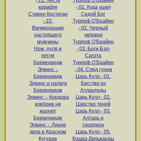
- 21. Честь
Турлоф О'Брайен
корабля
- 01. Куда ушел
Стивен Костиган
Седой Бог
- 22.
Турлоф О'Брайен
Великодушие
- 02. Черный
настоящего
человек
мужчины
Турлоф О'Брайен
Нож, пуля и
- 03. Боги Бэл-
петля
Сагота
Брекенридж
Турлоф О'Брайен
Элкинс -.
- 04. След гунна
Брекенридж
Царь Кулл - 01.
Элкинс и налоги
Бегство из
Брекенридж
Атлантиды
Элкинс -. Кордова
Царь Кулл - 02.
ковбоев не
Царство теней
жалует
Царь Кулл - 03.
Брекенридж
Алтарь и
Элкинс -. Лихие
скорпион
дела в Красном
Царь Кулл - 05.
Кугуаре
Кошка Делькарды