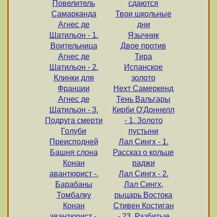
Повелитель
сдаются
Самарканда
Твои школьные
Агнес де
дни
Шатильон - 1.
Язычник
Воительница
Двое против
Агнес де
Тира
Шатильон - 2.
Испанское
Клинки для
золото
Франции
Нехт Самеркенд
Агнес де
Тень Вальгары
Шатильон - 3.
Кирби О'Доннелл
Подруга смерти
- 1. Золото
Голуби
пустыни
Преисподней
Лал Сингх - 1.
Башня слона
Рассказ о кольце
Конан
раджи
авантюрист -.
Лал Сингх - 2.
Барабаны
Лал Сингх,
Томбалку
рыцарь Востока
Конан
Стивен Костиган
авантюрист -.
- 23. Разбитые