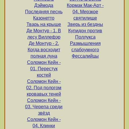
Дэймода
Кормак Мак-Арт -
Последняя песнь
04. Мерзкое
Казонетто
святилище
Тварь на крыше
Зверь из бездны
Де Монтур - 1. В
Купидон против
лесу Виллефэр
Поллукса
Де Монтур - 2.
Размышления
Когда восходит
слабоумного
полная луна
Фессалийцы
Соломон Кейн -
01. Перестук
костей
Соломон Кейн -
02. Под пологом
кровавых теней
Соломон Кейн -
03. Черепа среди
звёзд
Соломон Кейн -
04. Клинки