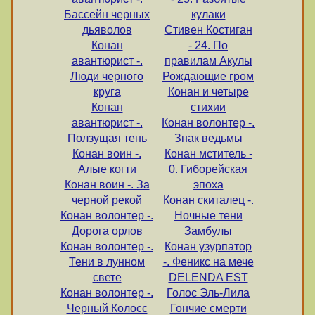
Бассейн черных
кулаки
дьяволов
Стивен Костиган
Конан
- 24. По
авантюрист -.
правилам Акулы
Люди черного
Рождающие гром
круга
Конан и четыре
Конан
стихии
авантюрист -.
Конан волонтер -.
Ползущая тень
Знак ведьмы
Конан воин -.
Конан мститель -
Алые когти
0. Гиборейская
Конан воин -. За
эпоха
черной рекой
Конан скиталец -.
Конан волонтер -.
Ночные тени
Дорога орлов
Замбулы
Конан волонтер -.
Конан узурпатор
Тени в лунном
-. Феникс на мече
свете
DELENDA EST
Конан волонтер -.
Голос Эль-Лила
Черный Колосс
Гончие смерти