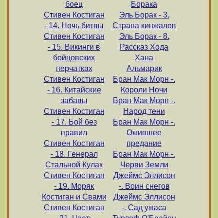
боец
Борака
Стивен Костиган
Эль Борак - 3.
- 14. Ночь битвы
Страна кинжалов
Стивен Костиган
Эль Борак - 8.
- 15. Викинги в
Рассказ Хода
бойцовских
Хана
перчатках
Альмарик
Стивен Костиган
Бран Мак Морн -.
- 16. Китайские
Короли Ночи
забавы
Бран Мак Морн -.
Стивен Костиган
Народ тени
- 17. Бой без
Бран Мак Морн -.
правил
Ожившее
Стивен Костиган
предание
- 18. Генерал
Бран Мак Морн -.
Стальной Кулак
Черви Земли
Стивен Костиган
Джеймс Эллисон
- 19. Моряк
-. Воин снегов
Костиган и Свами
Джеймс Эллисон
Стивен Костиган
-. Сад ужаса