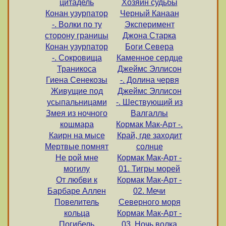
цитадель
Хозяин судьбы
Конан узурпатор
Черный Канаан
-. Волки по ту
Эксперимент
сторону границы
Джона Старка
Конан узурпатор
Боги Севера
-. Сокровища
Каменное сердце
Траникоса
Джеймс Эллисон
Гиена Сенекозы
-. Долина червя
Живущие под
Джеймс Эллисон
усыпальницами
-. Шествующий из
Змея из ночного
Валгаллы
кошмара
Кормак Мак-Арт -.
Каирн на мысе
Край, где заходит
Мертвые помнят
солнце
Не рой мне
Кормак Мак-Арт -
могилу
01. Тигры морей
От любви к
Кормак Мак-Арт -
Барбаре Аллен
02. Мечи
Повелитель
Северного моря
кольца
Кормак Мак-Арт -
Погибель
03. Ночь волка