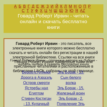
А
Б
В
Г
Д
Е
Ж
З
И
Й
К
Л
М
Н
О
П
Р
С
Т
У
Ф
Х
Ц
Ч
Ш
Щ
Э
Ю
Я
AZ
Говард Роберт Ирвин - читать
онлайн и скачать бесплатно
книги
Говард Роберт Ирвин
- это писатель, все
электронные книги которого можно бесплатно
скачать и читать онлайн без регистрации в нашей
электронной библиотеке. Ссылки на все книги
Говард Роберт Ирвин - страница автора на Либоке -
Говард Роберт Ирвин, найденные нами или
читать онлайн и скачать бесплатно книги
присланные читателями и расположенные в
библиотеке LibOk, собраны на этой странице.
Вероотступники
Эль Борак - 13.
Дорога в Азраэль
Сын белого
Остров смерти
волка
Ястребы над
Эль Борак - 15.
Египтом
Железный воин
Стивен Костиган
Эль Борак - 2.
- 13. Кулачный
Появление Эль