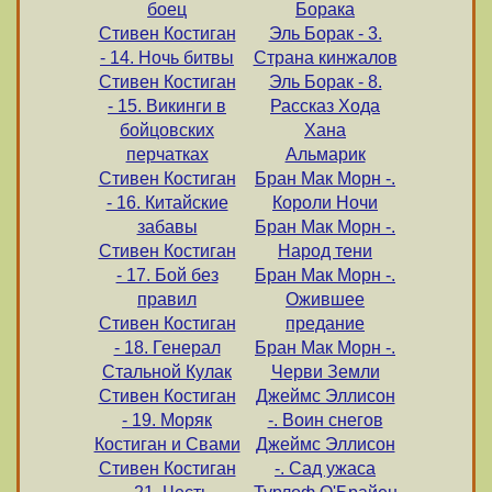
боец
Борака
Стивен Костиган
Эль Борак - 3.
- 14. Ночь битвы
Страна кинжалов
Стивен Костиган
Эль Борак - 8.
- 15. Викинги в
Рассказ Хода
бойцовских
Хана
перчатках
Альмарик
Стивен Костиган
Бран Мак Морн -.
- 16. Китайские
Короли Ночи
забавы
Бран Мак Морн -.
Стивен Костиган
Народ тени
- 17. Бой без
Бран Мак Морн -.
правил
Ожившее
Стивен Костиган
предание
- 18. Генерал
Бран Мак Морн -.
Стальной Кулак
Черви Земли
Стивен Костиган
Джеймс Эллисон
- 19. Моряк
-. Воин снегов
Костиган и Свами
Джеймс Эллисон
Стивен Костиган
-. Сад ужаса