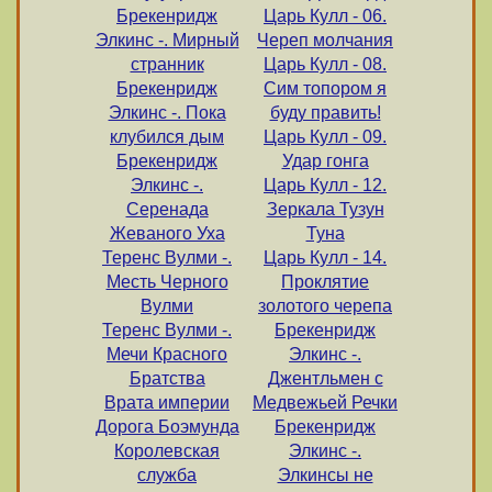
Брекенридж
Царь Кулл - 06.
Элкинс -. Мирный
Череп молчания
странник
Царь Кулл - 08.
Брекенридж
Сим топором я
Элкинс -. Пока
буду править!
клубился дым
Царь Кулл - 09.
Брекенридж
Удар гонга
Элкинс -.
Царь Кулл - 12.
Серенада
Зеркала Тузун
Жеваного Уха
Туна
Теренс Вулми -.
Царь Кулл - 14.
Месть Черного
Проклятие
Вулми
золотого черепа
Теренс Вулми -.
Брекенридж
Мечи Красного
Элкинс -.
Братства
Джентльмен с
Врата империи
Медвежьей Речки
Дорога Боэмунда
Брекенридж
Королевская
Элкинс -.
служба
Элкинсы не