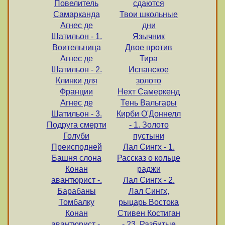
Повелитель
сдаются
Самарканда
Твои школьные
Агнес де
дни
Шатильон - 1.
Язычник
Воительница
Двое против
Агнес де
Тира
Шатильон - 2.
Испанское
Клинки для
золото
Франции
Нехт Самеркенд
Агнес де
Тень Вальгары
Шатильон - 3.
Кирби О'Доннелл
Подруга смерти
- 1. Золото
Голуби
пустыни
Преисподней
Лал Сингх - 1.
Башня слона
Рассказ о кольце
Конан
раджи
авантюрист -.
Лал Сингх - 2.
Барабаны
Лал Сингх,
Томбалку
рыцарь Востока
Конан
Стивен Костиган
авантюрист -.
- 23. Разбитые