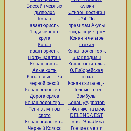
Бассейн черных
кулаки
дьяволов
Стивен Костиган
Конан
- 24. По
авантюрист -.
правилам Акулы
Люди черного
Рождающие гром
круга
Конан и четыре
Конан
стихии
авантюрист -.
Конан волонтер -.
Ползущая тень
Знак ведьмы
Конан воин -.
Конан мститель -
Алые когти
0. Гиборейская
Конан воин -. За
эпоха
черной рекой
Конан скиталец -.
Конан волонтер -.
Ночные тени
Дорога орлов
Замбулы
Конан волонтер -.
Конан узурпатор
Тени в лунном
-. Феникс на мече
свете
DELENDA EST
Конан волонтер -.
Голос Эль-Лила
Черный Колосс
Гончие смерти