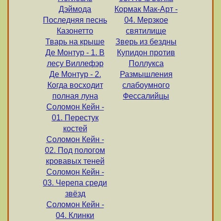
Дэймода
Кормак Мак-Арт -
Последняя песнь
04. Мерзкое
Казонетто
святилище
Тварь на крыше
Зверь из бездны
Де Монтур - 1. В
Купидон против
лесу Виллефэр
Поллукса
Де Монтур - 2.
Размышления
Когда восходит
слабоумного
полная луна
Фессалийцы
Соломон Кейн -
01. Перестук
костей
Соломон Кейн -
02. Под пологом
кровавых теней
Соломон Кейн -
03. Черепа среди
звёзд
Соломон Кейн -
04. Клинки