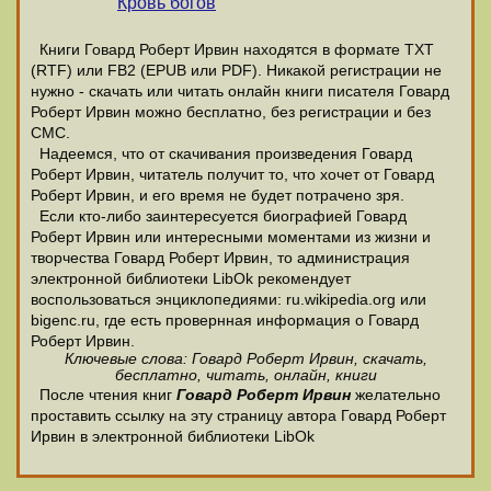
Кровь богов
Книги Говард Роберт Ирвин находятся в формате ТХТ
(RTF) или FB2 (EPUB или PDF). Никакой регистрации не
нужно - скачать или читать онлайн книги писателя Говард
Роберт Ирвин можно бесплатно, без регистрации и без
СМС.
Надеемся, что от скачивания произведения Говард
Роберт Ирвин, читатель получит то, что хочет от Говард
Роберт Ирвин, и его время не будет потрачено зря.
Если кто-либо заинтересуется биографией Говард
Роберт Ирвин или интересными моментами из жизни и
творчества Говард Роберт Ирвин, то администрация
электронной библиотеки LibOk рекомендует
воспользоваться энциклопедиями: ru.wikipedia.org или
bigenc.ru, где есть провернная информация о Говард
Роберт Ирвин.
Ключевые слова: Говард Роберт Ирвин, скачать,
бесплатно, читать, онлайн, книги
После чтения книг
Говард Роберт Ирвин
желательно
проставить ссылку на эту страницу автора Говард Роберт
Ирвин в электронной библиотеки LibOk