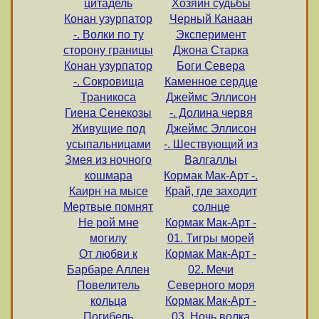
цитадель
Хозяин судьбы
Конан узурпатор
Черный Канаан
-. Волки по ту
Эксперимент
сторону границы
Джона Старка
Конан узурпатор
Боги Севера
-. Сокровища
Каменное сердце
Траникоса
Джеймс Эллисон
Гиена Сенекозы
-. Долина червя
Живущие под
Джеймс Эллисон
усыпальницами
-. Шествующий из
Змея из ночного
Валгаллы
кошмара
Кормак Мак-Арт -.
Каирн на мысе
Край, где заходит
Мертвые помнят
солнце
Не рой мне
Кормак Мак-Арт -
могилу
01. Тигры морей
От любви к
Кормак Мак-Арт -
Барбаре Аллен
02. Мечи
Повелитель
Северного моря
кольца
Кормак Мак-Арт -
Погибель
03. Ночь волка