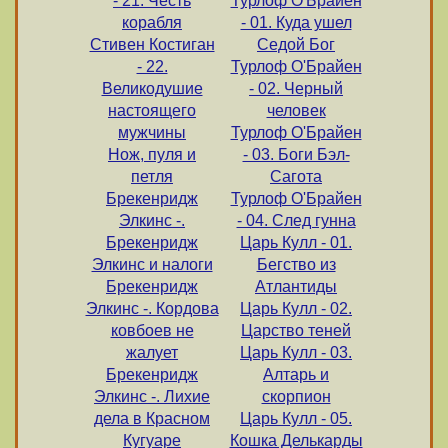
- 21. Честь
Турлоф О'Брайен
корабля
- 01. Куда ушел
Стивен Костиган
Седой Бог
- 22.
Турлоф О'Брайен
Великодушие
- 02. Черный
настоящего
человек
мужчины
Турлоф О'Брайен
Нож, пуля и
- 03. Боги Бэл-
петля
Сагота
Брекенридж
Турлоф О'Брайен
Элкинс -.
- 04. След гунна
Брекенридж
Царь Кулл - 01.
Элкинс и налоги
Бегство из
Брекенридж
Атлантиды
Элкинс -. Кордова
Царь Кулл - 02.
ковбоев не
Царство теней
жалует
Царь Кулл - 03.
Брекенридж
Алтарь и
Элкинс -. Лихие
скорпион
дела в Красном
Царь Кулл - 05.
Кугуаре
Кошка Делькарды