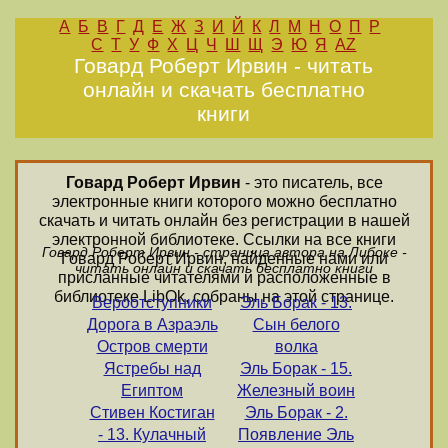
А
Б
В
Г
Д
Е
Ж
З
И
Й
К
Л
М
Н
О
П
Р
С
Т
У
Ф
Х
Ц
Ч
Ш
Щ
Э
Ю
Я
AZ
Говард Роберт Ирвин - читать
онлайн и скачать бесплатно
книги
Говард Роберт Ирвин
- это писатель, все
электронные книги которого можно бесплатно
скачать и читать онлайн без регистрации в нашей
электронной библиотеке. Ссылки на все книги
Говард Роберт Ирвин - страница автора на Либоке -
Говард Роберт Ирвин, найденные нами или
читать онлайн и скачать бесплатно книги
присланные читателями и расположенные в
библиотеке LibOk, собраны на этой странице.
Вероотступники
Эль Борак - 13.
Дорога в Азраэль
Сын белого
Остров смерти
волка
Ястребы над
Эль Борак - 15.
Египтом
Железный воин
Стивен Костиган
Эль Борак - 2.
- 13. Кулачный
Появление Эль