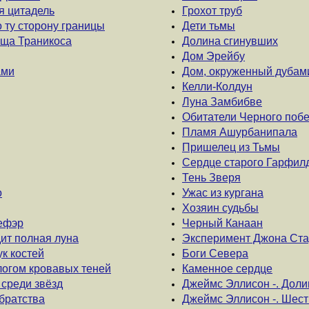
ая цитадель
Грохот труб
о ту сторону границы
Дети тьмы
ища Траникоса
Долина сгинувших
Дом Эрейбу
ами
Дом, окруженный дубам
Келли-Колдун
Луна Замбибве
Обитатели Черного поб
Пламя Ашурбанипала
Пришелец из Тьмы
Сердце старого Гарфил
Тень Зверя
о
Ужас из кургана
Хозяин судьбы
лефэр
Черный Канаан
дит полная луна
Эксперимент Джона Ста
ук костей
Боги Севера
логом кровавых теней
Каменное сердце
 среди звёзд
Джеймс Эллисон -. Доли
 братства
Джеймс Эллисон -. Шес