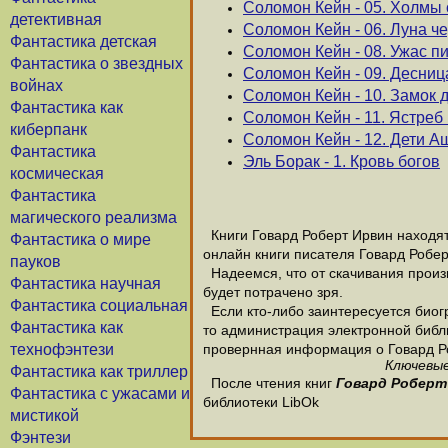
Соломон Кейн - 05. Холмы
детективная
Соломон Кейн - 06. Луна ч
Фантастика детская
Соломон Кейн - 08. Ужас 
Фантастика о звездных
Соломон Кейн - 09. Десниц
войнах
Соломон Кейн - 10. Замок 
Фантастика как
Соломон Кейн - 11. Ястреб
киберпанк
Соломон Кейн - 12. Дети 
Фантастика
Эль Борак - 1. Кровь богов
космическая
Фантастика
магического реализма
Книги Говард Роберт Ирвин находятс
Фантастика о мире
онлайн книги писателя Говард Робер
пауков
Надеемся, что от скачивания произв
Фантастика научная
будет потрачено зря.
Фантастика социальная
Если кто-либо заинтересуется биог
Фантастика как
то администрация электронной библио
технофэнтези
провернная информация о Говард Р
Ключевые
Фантастика как триллер
После чтения книг
Говард Роберт
Фантастика с ужасами и
библиотеки LibOk
мистикой
Фэнтези