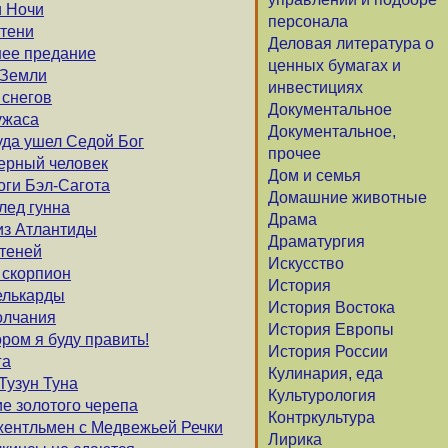
и Ночи
персонала
 тени
Деловая литература о
шее предание
ценных бумагах и
 Земли
инвестициях
 снегов
Документальное
ужаса
Документальное,
уда ушел Седой Бог
прочее
Черный человек
Дом и семья
оги Бэл-Сагота
Домашние животные
лед гунна
Драма
 из Атлантиды
Драматургия
 теней
Искусство
и скорпион
История
Делькарды
История Востока
олчания
История Европы
ором я буду править!
История России
га
Кулинария, еда
 Тузун Туна
Культурология
ие золотого черепа
Контркультура
жентльмен с Медвежьей Речки
Лирика