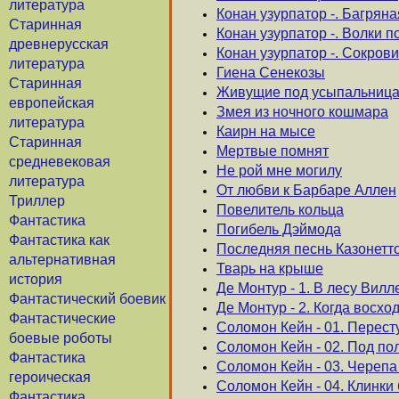
литература
Конан узурпатор -. Багрян
Старинная
Конан узурпатор -. Волки п
древнерусская
Конан узурпатор -. Сокров
литература
Гиена Сенекозы
Старинная
Живущие под усыпальниц
европейская
Змея из ночного кошмара
литература
Каирн на мысе
Старинная
Мертвые помнят
средневековая
Не рой мне могилу
литература
От любви к Барбаре Аллен
Триллер
Повелитель кольца
Фантастика
Погибель Дэймода
Фантастика как
Последняя песнь Казонетт
альтернативная
Тварь на крыше
история
Де Монтур - 1. В лесу Вил
Фантастический боевик
Де Монтур - 2. Когда восхо
Фантастические
Соломон Кейн - 01. Перест
боевые роботы
Соломон Кейн - 02. Под по
Фантастика
Соломон Кейн - 03. Черепа
героическая
Соломон Кейн - 04. Клинки
Фантастика