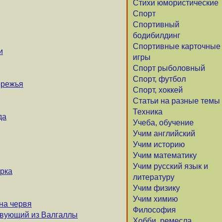
Стихи юмористические
Спорт
Спортивный
бодибилдинг
Спортивные карточные
и
игры
Спорт рыболовный
Спорт, футбол
ережья
Спорт, хоккей
Статьи на разные темы
Техника
да
Учеба, обучение
Учим английский
Учим историю
Учим математику
Учим русский язык и
рка
литературу
Учим физику
Учим химию
на червя
Философия
твующий из Валгаллы
Хобби, ремесла