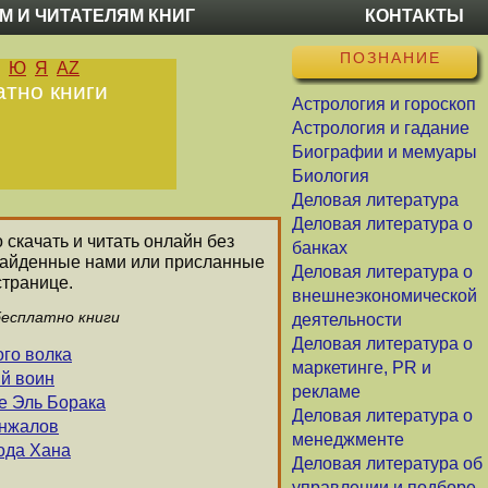
М И ЧИТАТЕЛЯМ КНИГ
КОНТАКТЫ
ПОЗНАНИЕ
Ю
Я
AZ
атно книги
Астрология и гороскоп
Астрология и гадание
Биографии и мемуары
Биология
Деловая литература
Деловая литература о
 скачать и читать онлайн без
банках
 найденные нами или присланные
Деловая литература о
странице.
внешнеэкономической
бесплатно книги
деятельности
Деловая литература о
ого волка
маркетинге, PR и
ый воин
рекламе
ие Эль Борака
Деловая литература о
инжалов
менеджменте
Хода Хана
Деловая литература об
управлении и подборе