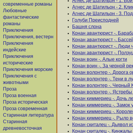
Агнес де Шатильон - 1. Во
современные романы
Агнес де Шатильон - 2. Кл
Любовные
Агнес де Шатильон - 3. По
фантастические
Голуби Преисподней
романы
Башня слона
Приключения
Конан авантюрист -. Бара
Приключения, вестерн
Конан авантюрист -. Бассе
Приключения
Конан авантюрист -. Люди 
индейские
Конан авантюрист -. Ползу
Приключения
Конан воин -. Алые когти
исторические
Конан воин -. За черной ре
Приключения морские
Конан волонтер -. Дорога 
Приключения с
Конан волонтер -. Тени в л
животными
Конан волонтер -. Черный 
Проза
Конан волонтер -. Ястреб
Проза военная
Конан киммериец -. Дочь л
Проза историческая
Конан киммериец -. Замок 
Проза современная
Конан киммериец -. Корол
Старинная литература
Конан киммериец -. Рыло в
Старинная
Конан скиталец -. Дьявол и
древневосточная
Конан скиталец -. Кинжал