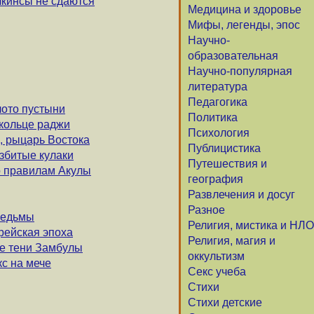
лкинсы не сдаются
Медицина и здоровье
Мифы, легенды, эпос
Научно-
образовательная
Научно-популярная
литература
Педагогика
лото пустыни
Политика
о кольце раджи
Психология
х, рыцарь Востока
Публицистика
азбитые кулаки
Путешествия и
По правилам Акулы
география
Развлечения и досуг
Разное
 ведьмы
Религия, мистика и НЛО
орейская эпоха
Религия, магия и
ые тени Замбулы
оккультизм
кс на мече
Секс учеба
Стихи
Стихи детские