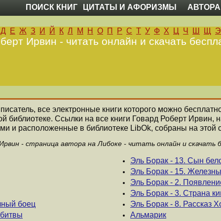
ПОИСК КНИГ
ЦИТАТЫ И АФОРИЗМЫ
АВТОРА
Д
Е
Ж
З
И
Й
К
Л
М
Н
О
П
Р
С
Т
У
Ф
Х
Ц
Ч
Ш
Щ
Э
берт Ирвин - читать онлайн и скачать беспл
 писатель, все электронные книги которого можно бесплатно
ой библиотеке. Ссылки на все книги Говард Роберт Ирвин,
ми и расположенные в библиотеке LibOk, собраны на этой 
Ирвин - страница автора на Либоке - читать онлайн и скачать 
Эль Борак - 13. Сын бел
Эль Борак - 15. Железн
Эль Борак - 2. Появлен
Эль Борак - 3. Страна к
ачный боец
Эль Борак - 8. Рассказ 
 битвы
Альмарик