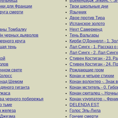
ительница
Брекенридж Элкинс -. Э
инки для Франции
Твои школьные дни
друга смерти
Язычник
Двое против Тира
Испанское золото
баны Томбалку
Нехт Самеркенд
йн черных дьяволов
Тень Вальгары
черного круга
Кирби О'Доннелл - 1. Зо
щая тень
Лал Сингх - 1. Рассказ 
Лал Сингх - 2. Лал Синг
кой
Стивен Костиган - 23. Р
орлов
Стивен Костиган - 24. 
унном свете
Рождающие гром
Колосс
Конан и четыре стихии
ы над Шемом
Конан волонтер -. Знак
едяного гиганта
Конан мститель - 0. Гиб
ужаса
Конан скиталец -. Ночн
ева черного побережья
Конан узурпатор -. Фени
о тьме
DELENDA EST
з железа
Голос Эль-Лила
ы Джезма
Гончие смерти