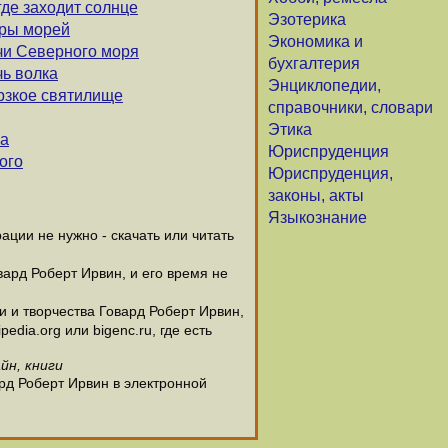
где заходит солнце
Эзотерика
гры морей
Экономика и
ечи Северного моря
бухгалтерия
чь волка
Энциклопедии,
ерзкое святилище
справочники, словари
Этика
са
Юриспруденция
ого
Юриспруденция,
законы, акты
Языкознание
ции не нужно - скачать или читать
вард Роберт Ирвин, и его время не
 и творчества Говард Роберт Ирвин,
dia.org или bigenc.ru, где есть
йн, книги
рд Роберт Ирвин в электронной