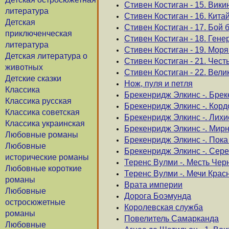
Стивен Костиган - 15. Вики
литература
Стивен Костиган - 16. Кита
Детская
Стивен Костиган - 17. Бой 
приключенческая
Стивен Костиган - 18. Ген
литература
Стивен Костиган - 19. Мор
Детская литература о
Стивен Костиган - 21. Чест
животных
Стивен Костиган - 22. Ве
Детские сказки
Нож, пуля и петля
Классика
Брекенридж Элкинс -. Брек
Классика русская
Брекенридж Элкинс -. Корд
Классика советская
Брекенридж Элкинс -. Лихи
Классика украинская
Брекенридж Элкинс -. Мир
Любовные романы
Брекенридж Элкинс -. Пока
Любовные
Брекенридж Элкинс -. Сер
исторические романы
Теренс Вулми -. Месть Чер
Любовные короткие
Теренс Вулми -. Мечи Крас
романы
Врата империи
Любовные
Дорога Боэмунда
остросюжетные
Королевская служба
романы
Повелитель Самарканда
Любовные