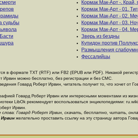
 смерти
Кормак Мак-Арт -. Край, 
ерепов
Кормак Мак-Арт - 01. Ти
пирамиды
Кормак Мак-Арт - 02. М
а судьбы
Кормак Мак-Арт - 03. Но
дьявола
Кормак Мак-Арт - 04. М
 Басти
Зверь из бездны
Ашшура
Купидон против Поллук
Размышления слабоумн
Фессалийцы
я в формате ТХТ (RTF) или FB2 (EPUB или PDF). Никакой регистра
т Ирвин можно бесплатно, без регистрации и без СМС.
едения Говард Роберт Ирвин, читатель получит то, что хочет от Го
рафией Говард Роберт Ирвин или интересными моментами из жизни
теки LibOk рекомендует воспользоваться энциклопедиями: ru.wikipe
оберт Ирвин.
 слова: Говард Роберт Ирвин, скачать, бесплатно, читать, онла
 Ирвин
желательно проставить ссылку на эту страницу автора Гова