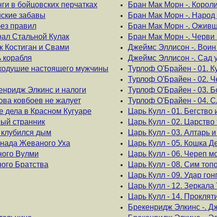
нги в бойцовских перчатках
Бран Мак Морн -. Корол
йские забавы
Бран Мак Морн -. Народ
без правил
Бран Мак Морн -. Ожив
ерал Стальной Кулак
Бран Мак Морн -. Черви
як Костиган и Свами
Джеймс Эллисон -. Воин
ь корабля
Джеймс Эллисон -. Сад 
ликодушие настоящего мужчины
Турлоф О'Брайен - 01. К
Турлоф О'Брайен - 02. 
енридж Элкинс и налоги
Турлоф О'Брайен - 03. Б
ова ковбоев не жалует
Турлоф О'Брайен - 04. С
е дела в Красном Кугуаре
Царь Кулл - 01. Бегство
ный странник
Царь Кулл - 02. Царство
 клубился дым
Царь Кулл - 03. Алтарь 
енада Жеваного Уха
Царь Кулл - 05. Кошка 
ного Вулми
Царь Кулл - 06. Череп м
ного Братства
Царь Кулл - 08. Сим топ
Царь Кулл - 09. Удар гон
Царь Кулл - 12. Зеркала
Царь Кулл - 14. Проклят
Брекенридж Элкинс -. Д