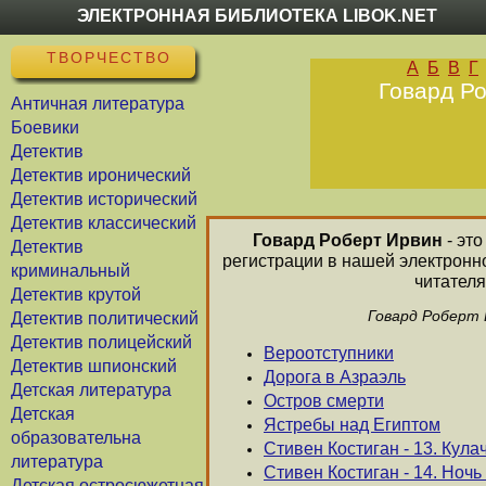
ЭЛЕКТРОННАЯ БИБЛИОТЕКА LIBOK.NET
ТВОРЧЕСТВО
А
Б
В
Г
Говард Ро
Античная литература
Боевики
Детектив
Детектив иронический
Детектив исторический
Детектив классический
Говард Роберт Ирвин
- это
Детектив
регистрации в нашей электронн
криминальный
читателя
Детектив крутой
Говард Роберт 
Детектив политический
Детектив полицейский
Вероотступники
Детектив шпионский
Дорога в Азраэль
Детская литература
Остров смерти
Детская
Ястребы над Египтом
образовательна
Стивен Костиган - 13. Кул
литература
Стивен Костиган - 14. Ночь
Детская остросюжетная