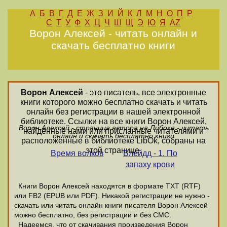
А
Б
В
Г
Д
Е
Ж
З
И
Й
К
Л
М
Н
О
П
Р
С
Т
У
Ф
Х
Ц
Ч
Ш
Щ
Э
Ю
Я
AZ
Ворон Алексей - читать онлайн и
скачать бесплатно книги
Ворон Алексей
- это писатель, все электронные
книги которого можно бесплатно скачать и читать
онлайн без регистрации в нашей электронной
библиотеке. Ссылки на все книги Ворон Алексей,
Ворон Алексей - страница автора на Либоке - читать
найденные нами или присланные читателями и
онлайн и скачать бесплатно книги
расположенные в библиотеке LibOk, собраны на
этой странице.
Время волков
Блейдд - 1. По
запаху крови
Книги Ворон Алексей находятся в формате ТХТ (RTF)
или FB2 (EPUB или PDF). Никакой регистрации не нужно -
скачать или читать онлайн книги писателя Ворон Алексей
можно бесплатно, без регистрации и без СМС.
Надеемся, что от скачивания произведения Ворон