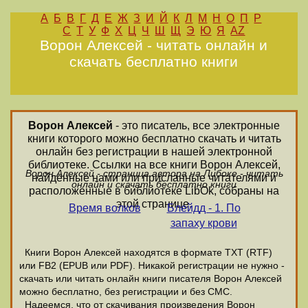
А
Б
В
Г
Д
Е
Ж
З
И
Й
К
Л
М
Н
О
П
Р
С
Т
У
Ф
Х
Ц
Ч
Ш
Щ
Э
Ю
Я
AZ
Ворон Алексей - читать онлайн и
скачать бесплатно книги
Ворон Алексей
- это писатель, все электронные
книги которого можно бесплатно скачать и читать
онлайн без регистрации в нашей электронной
библиотеке. Ссылки на все книги Ворон Алексей,
Ворон Алексей - страница автора на Либоке - читать
найденные нами или присланные читателями и
онлайн и скачать бесплатно книги
расположенные в библиотеке LibOk, собраны на
этой странице.
Время волков
Блейдд - 1. По
запаху крови
Книги Ворон Алексей находятся в формате ТХТ (RTF)
или FB2 (EPUB или PDF). Никакой регистрации не нужно -
скачать или читать онлайн книги писателя Ворон Алексей
можно бесплатно, без регистрации и без СМС.
Надеемся, что от скачивания произведения Ворон