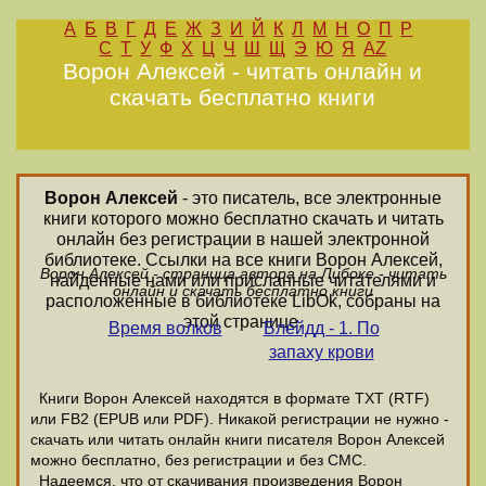
А
Б
В
Г
Д
Е
Ж
З
И
Й
К
Л
М
Н
О
П
Р
С
Т
У
Ф
Х
Ц
Ч
Ш
Щ
Э
Ю
Я
AZ
Ворон Алексей - читать онлайн и
скачать бесплатно книги
Ворон Алексей
- это писатель, все электронные
книги которого можно бесплатно скачать и читать
онлайн без регистрации в нашей электронной
библиотеке. Ссылки на все книги Ворон Алексей,
Ворон Алексей - страница автора на Либоке - читать
найденные нами или присланные читателями и
онлайн и скачать бесплатно книги
расположенные в библиотеке LibOk, собраны на
этой странице.
Время волков
Блейдд - 1. По
запаху крови
Книги Ворон Алексей находятся в формате ТХТ (RTF)
или FB2 (EPUB или PDF). Никакой регистрации не нужно -
скачать или читать онлайн книги писателя Ворон Алексей
можно бесплатно, без регистрации и без СМС.
Надеемся, что от скачивания произведения Ворон