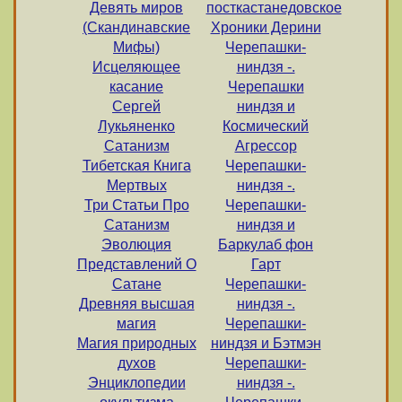
Девять миров
посткастанедовское
(Скандинавские
Хроники Дерини
Мифы)
Черепашки-
Исцеляющее
ниндзя -.
касание
Черепашки
Сергей
ниндзя и
Лукьяненко
Космический
Сатанизм
Агрессор
Тибетская Книга
Черепашки-
Мертвых
ниндзя -.
Три Статьи Про
Черепашки-
Сатанизм
ниндзя и
Эволюция
Баркулаб фон
Представлений О
Гарт
Сатане
Черепашки-
Древняя высшая
ниндзя -.
магия
Черепашки-
Магия природных
ниндзя и Бэтмэн
духов
Черепашки-
Энциклопедии
ниндзя -.