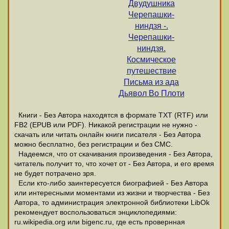
Двудушника
Черепашки-
ниндзя -.
Черепашки-
ниндзя.
Космическое
путешествие
Письма из ада
Дьявол Во Плоти
Книги - Без Автора находятся в формате ТХТ (RTF) или
FB2 (EPUB или PDF). Никакой регистрации не нужно -
скачать или читать онлайн книги писателя - Без Автора
можно бесплатно, без регистрации и без СМС.
Надеемся, что от скачивания произведения - Без Автора,
читатель получит то, что хочет от - Без Автора, и его время
не будет потрачено зря.
Если кто-либо заинтересуется биографией - Без Автора
или интересными моментами из жизни и творчества - Без
Автора, то администрация электронной библиотеки LibOk
рекомендует воспользоваться энциклопедиями:
ru.wikipedia.org или bigenc.ru, где есть провернная