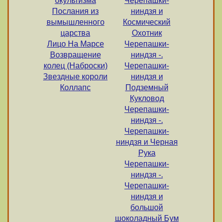
окультизма
Черепашки-
Послания из
ниндзя и
вымышленного
Космический
царства
Охотник
Лицо На Марсе
Черепашки-
Возвращение
ниндзя -.
колец (Наброски)
Черепашки-
Звездные короли
ниндзя и
Коллапс
Подземный
Кукловод
Черепашки-
ниндзя -.
Черепашки-
ниндзя и Черная
Рука
Черепашки-
ниндзя -.
Черепашки-
ниндзя и
большой
шоколадный Бум