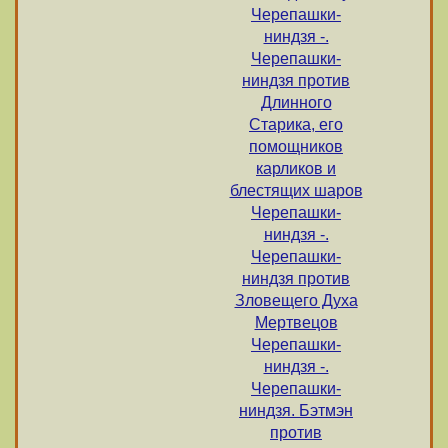
Черепашки-
ниндзя -.
Черепашки-
ниндзя против
Длинного
Старика, его
помощников
карликов и
блестящих шаров
Черепашки-
ниндзя -.
Черепашки-
ниндзя против
Зловещего Духа
Мертвецов
Черепашки-
ниндзя -.
Черепашки-
ниндзя. Бэтмэн
против