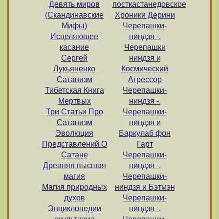
Девять миров
посткастанедовское
(Скандинавские
Хроники Дерини
Мифы)
Черепашки-
Исцеляющее
ниндзя -.
касание
Черепашки
Сергей
ниндзя и
Лукьяненко
Космический
Сатанизм
Агрессор
Тибетская Книга
Черепашки-
Мертвых
ниндзя -.
Три Статьи Про
Черепашки-
Сатанизм
ниндзя и
Эволюция
Баркулаб фон
Представлений О
Гарт
Сатане
Черепашки-
Древняя высшая
ниндзя -.
магия
Черепашки-
Магия природных
ниндзя и Бэтмэн
духов
Черепашки-
Энциклопедии
ниндзя -.