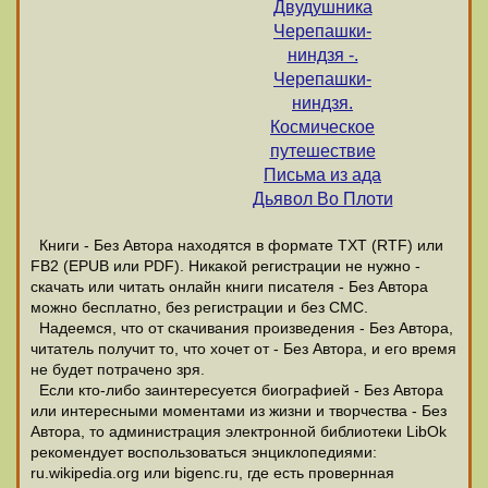
Двудушника
Черепашки-
ниндзя -.
Черепашки-
ниндзя.
Космическое
путешествие
Письма из ада
Дьявол Во Плоти
Книги - Без Автора находятся в формате ТХТ (RTF) или
FB2 (EPUB или PDF). Никакой регистрации не нужно -
скачать или читать онлайн книги писателя - Без Автора
можно бесплатно, без регистрации и без СМС.
Надеемся, что от скачивания произведения - Без Автора,
читатель получит то, что хочет от - Без Автора, и его время
не будет потрачено зря.
Если кто-либо заинтересуется биографией - Без Автора
или интересными моментами из жизни и творчества - Без
Автора, то администрация электронной библиотеки LibOk
рекомендует воспользоваться энциклопедиями:
ru.wikipedia.org или bigenc.ru, где есть провернная