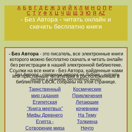
А
Б
В
Г
Д
Е
Ж
З
И
Й
К
Л
М
Н
О
П
Р
С
Т
У
Ф
Х
Ц
Ч
Ш
Щ
Э
Ю
Я
AZ
- Без Автора - читать онлайн и
скачать бесплатно книги
- Без Автора
- это писатель, все электронные книги
которого можно бесплатно скачать и читать онлайн
без регистрации в нашей электронной библиотеке.
Ссылки на все книги - Без Автора, найденные нами
- Без Автора - страница автора на Либоке - читать
или присланные читателями и расположенные в
онлайн и скачать бесплатно книги
библиотеке LibOk, собраны на этой странице.
Таинственный
Космические
мир гадания
Приключения
Египетская
Летающие
"Книга мертвых"
кочевники
Мифы Древнего
На Тему
Египта -
Толкиена
Сотворение мира
Нечто