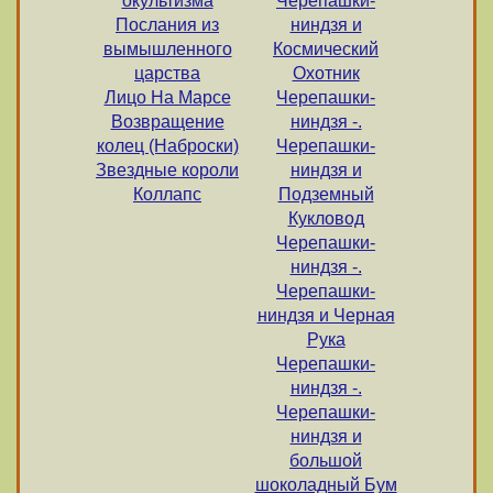
окультизма
Черепашки-
Послания из
ниндзя и
вымышленного
Космический
царства
Охотник
Лицо На Марсе
Черепашки-
Возвращение
ниндзя -.
колец (Наброски)
Черепашки-
Звездные короли
ниндзя и
Коллапс
Подземный
Кукловод
Черепашки-
ниндзя -.
Черепашки-
ниндзя и Черная
Рука
Черепашки-
ниндзя -.
Черепашки-
ниндзя и
большой
шоколадный Бум