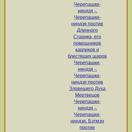
Черепашки-
ниндзя -.
Черепашки-
ниндзя против
Длинного
Старика, его
помощников
карликов и
блестящих шаров
Черепашки-
ниндзя -.
Черепашки-
ниндзя против
Зловещего Духа
Мертвецов
Черепашки-
ниндзя -.
Черепашки-
ниндзя. Бэтмэн
против