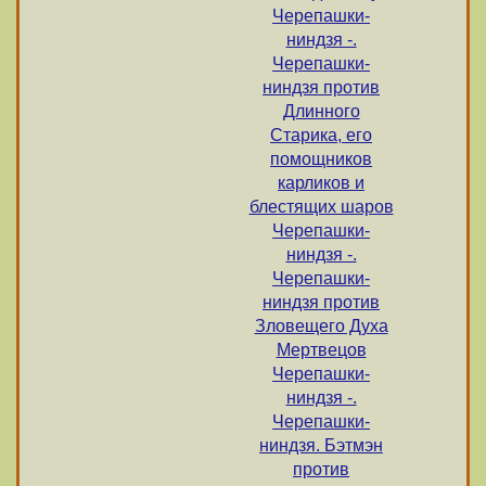
Черепашки-
ниндзя -.
Черепашки-
ниндзя против
Длинного
Старика, его
помощников
карликов и
блестящих шаров
Черепашки-
ниндзя -.
Черепашки-
ниндзя против
Зловещего Духа
Мертвецов
Черепашки-
ниндзя -.
Черепашки-
ниндзя. Бэтмэн
против