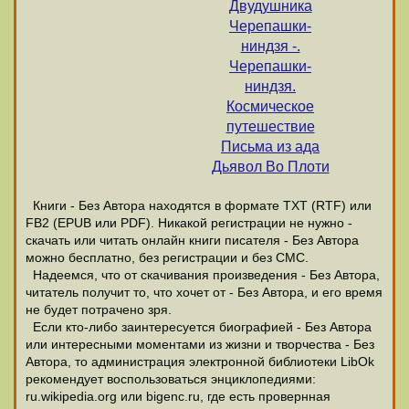
Двудушника
Черепашки-
ниндзя -.
Черепашки-
ниндзя.
Космическое
путешествие
Письма из ада
Дьявол Во Плоти
Книги - Без Автора находятся в формате ТХТ (RTF) или
FB2 (EPUB или PDF). Никакой регистрации не нужно -
скачать или читать онлайн книги писателя - Без Автора
можно бесплатно, без регистрации и без СМС.
Надеемся, что от скачивания произведения - Без Автора,
читатель получит то, что хочет от - Без Автора, и его время
не будет потрачено зря.
Если кто-либо заинтересуется биографией - Без Автора
или интересными моментами из жизни и творчества - Без
Автора, то администрация электронной библиотеки LibOk
рекомендует воспользоваться энциклопедиями:
ru.wikipedia.org или bigenc.ru, где есть провернная