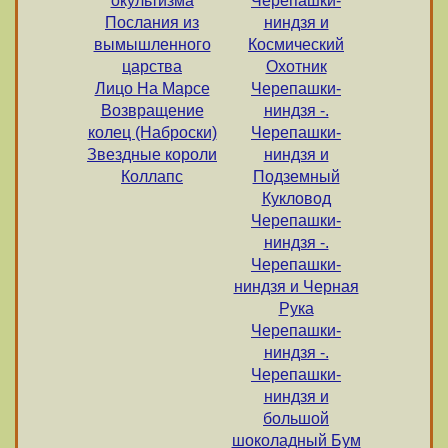
окультизма
Черепашки-
Послания из
ниндзя и
вымышленного
Космический
царства
Охотник
Лицо На Марсе
Черепашки-
Возвращение
ниндзя -.
колец (Наброски)
Черепашки-
Звездные короли
ниндзя и
Коллапс
Подземный
Кукловод
Черепашки-
ниндзя -.
Черепашки-
ниндзя и Черная
Рука
Черепашки-
ниндзя -.
Черепашки-
ниндзя и
большой
шоколадный Бум