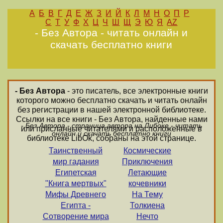
А
Б
В
Г
Д
Е
Ж
З
И
Й
К
Л
М
Н
О
П
Р
С
Т
У
Ф
Х
Ц
Ч
Ш
Щ
Э
Ю
Я
AZ
- Без Автора - читать онлайн и
скачать бесплатно книги
- Без Автора
- это писатель, все электронные книги
которого можно бесплатно скачать и читать онлайн
без регистрации в нашей электронной библиотеке.
Ссылки на все книги - Без Автора, найденные нами
- Без Автора - страница автора на Либоке - читать
или присланные читателями и расположенные в
онлайн и скачать бесплатно книги
библиотеке LibOk, собраны на этой странице.
Таинственный
Космические
мир гадания
Приключения
Египетская
Летающие
"Книга мертвых"
кочевники
Мифы Древнего
На Тему
Египта -
Толкиена
Сотворение мира
Нечто