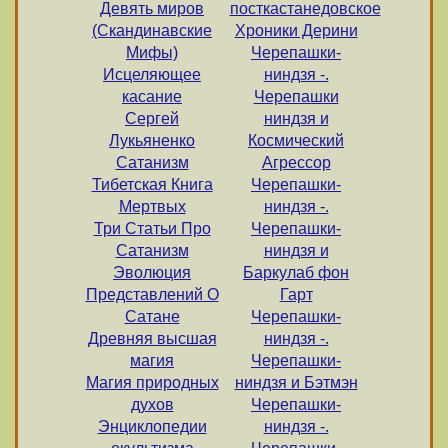
Девять миров
посткастанедовское
(Скандинавские
Хроники Дерини
Мифы)
Черепашки-
Исцеляющее
ниндзя -.
касание
Черепашки
Сергей
ниндзя и
Лукьяненко
Космический
Сатанизм
Агрессор
Тибетская Книга
Черепашки-
Мертвых
ниндзя -.
Три Статьи Про
Черепашки-
Сатанизм
ниндзя и
Эволюция
Баркулаб фон
Представлений О
Гарт
Сатане
Черепашки-
Древняя высшая
ниндзя -.
магия
Черепашки-
Магия природных
ниндзя и Бэтмэн
духов
Черепашки-
Энциклопедии
ниндзя -.