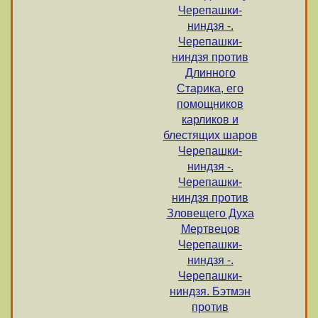
Черепашки-
ниндзя -.
Черепашки-
ниндзя против
Длинного
Старика, его
помощников
карликов и
блестящих шаров
Черепашки-
ниндзя -.
Черепашки-
ниндзя против
Зловещего Духа
Мертвецов
Черепашки-
ниндзя -.
Черепашки-
ниндзя. Бэтмэн
против