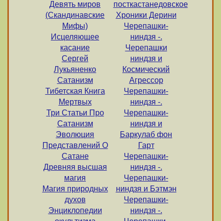
Девять миров
посткастанедовское
(Скандинавские
Хроники Дерини
Мифы)
Черепашки-
Исцеляющее
ниндзя -.
касание
Черепашки
Сергей
ниндзя и
Лукьяненко
Космический
Сатанизм
Агрессор
Тибетская Книга
Черепашки-
Мертвых
ниндзя -.
Три Статьи Про
Черепашки-
Сатанизм
ниндзя и
Эволюция
Баркулаб фон
Представлений О
Гарт
Сатане
Черепашки-
Древняя высшая
ниндзя -.
магия
Черепашки-
Магия природных
ниндзя и Бэтмэн
духов
Черепашки-
Энциклопедии
ниндзя -.