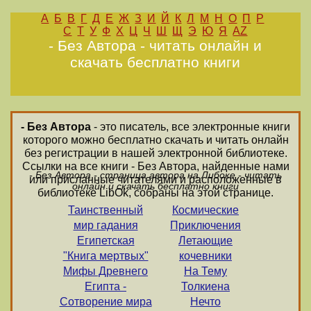
А
Б
В
Г
Д
Е
Ж
З
И
Й
К
Л
М
Н
О
П
Р
С
Т
У
Ф
Х
Ц
Ч
Ш
Щ
Э
Ю
Я
AZ
- Без Автора - читать онлайн и
скачать бесплатно книги
- Без Автора
- это писатель, все электронные книги
которого можно бесплатно скачать и читать онлайн
без регистрации в нашей электронной библиотеке.
Ссылки на все книги - Без Автора, найденные нами
- Без Автора - страница автора на Либоке - читать
или присланные читателями и расположенные в
онлайн и скачать бесплатно книги
библиотеке LibOk, собраны на этой странице.
Таинственный
Космические
мир гадания
Приключения
Египетская
Летающие
"Книга мертвых"
кочевники
Мифы Древнего
На Тему
Египта -
Толкиена
Сотворение мира
Нечто