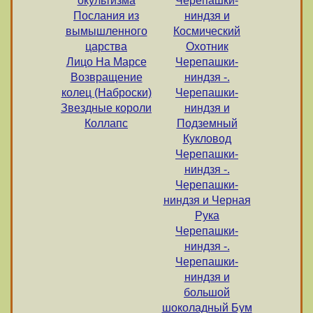
окультизма
Черепашки-
Послания из
ниндзя и
вымышленного
Космический
царства
Охотник
Лицо На Марсе
Черепашки-
Возвращение
ниндзя -.
колец (Наброски)
Черепашки-
Звездные короли
ниндзя и
Коллапс
Подземный
Кукловод
Черепашки-
ниндзя -.
Черепашки-
ниндзя и Черная
Рука
Черепашки-
ниндзя -.
Черепашки-
ниндзя и
большой
шоколадный Бум