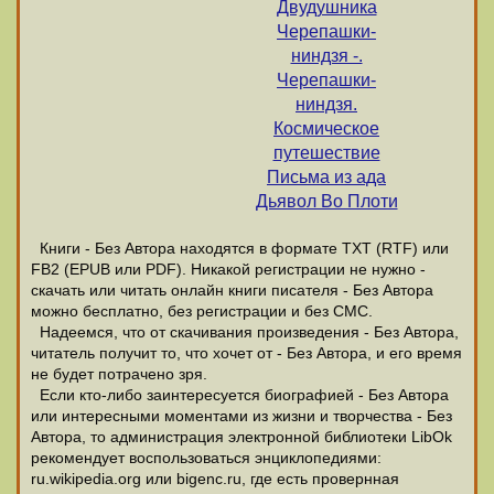
Двудушника
Черепашки-
ниндзя -.
Черепашки-
ниндзя.
Космическое
путешествие
Письма из ада
Дьявол Во Плоти
Книги - Без Автора находятся в формате ТХТ (RTF) или
FB2 (EPUB или PDF). Никакой регистрации не нужно -
скачать или читать онлайн книги писателя - Без Автора
можно бесплатно, без регистрации и без СМС.
Надеемся, что от скачивания произведения - Без Автора,
читатель получит то, что хочет от - Без Автора, и его время
не будет потрачено зря.
Если кто-либо заинтересуется биографией - Без Автора
или интересными моментами из жизни и творчества - Без
Автора, то администрация электронной библиотеки LibOk
рекомендует воспользоваться энциклопедиями:
ru.wikipedia.org или bigenc.ru, где есть провернная