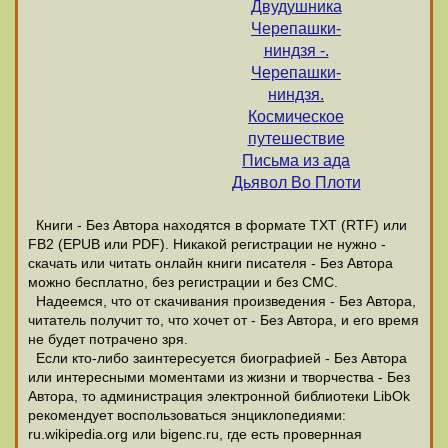
Двудушника
Черепашки-
ниндзя -.
Черепашки-
ниндзя.
Космическое
путешествие
Письма из ада
Дьявол Во Плоти
Книги - Без Автора находятся в формате ТХТ (RTF) или
FB2 (EPUB или PDF). Никакой регистрации не нужно -
скачать или читать онлайн книги писателя - Без Автора
можно бесплатно, без регистрации и без СМС.
Надеемся, что от скачивания произведения - Без Автора,
читатель получит то, что хочет от - Без Автора, и его время
не будет потрачено зря.
Если кто-либо заинтересуется биографией - Без Автора
или интересными моментами из жизни и творчества - Без
Автора, то администрация электронной библиотеки LibOk
рекомендует воспользоваться энциклопедиями:
ru.wikipedia.org или bigenc.ru, где есть провернная