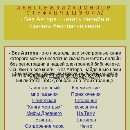
А
Б
В
Г
Д
Е
Ж
З
И
Й
К
Л
М
Н
О
П
Р
С
Т
У
Ф
Х
Ц
Ч
Ш
Щ
Э
Ю
Я
AZ
- Без Автора - читать онлайн и
скачать бесплатно книги
- Без Автора
- это писатель, все электронные книги
которого можно бесплатно скачать и читать онлайн
без регистрации в нашей электронной библиотеке.
Ссылки на все книги - Без Автора, найденные нами
- Без Автора - страница автора на Либоке - читать
или присланные читателями и расположенные в
онлайн и скачать бесплатно книги
библиотеке LibOk, собраны на этой странице.
Таинственный
Космические
мир гадания
Приключения
Египетская
Летающие
"Книга мертвых"
кочевники
Мифы Древнего
На Тему
Египта -
Толкиена
Сотворение мира
Нечто