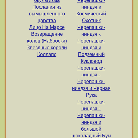
окультизма
Черепашки-
Послания из
ниндзя и
вымышленного
Космический
царства
Охотник
Лицо На Марсе
Черепашки-
Возвращение
ниндзя -.
колец (Наброски)
Черепашки-
Звездные короли
ниндзя и
Коллапс
Подземный
Кукловод
Черепашки-
ниндзя -.
Черепашки-
ниндзя и Черная
Рука
Черепашки-
ниндзя -.
Черепашки-
ниндзя и
большой
шоколадный Бум