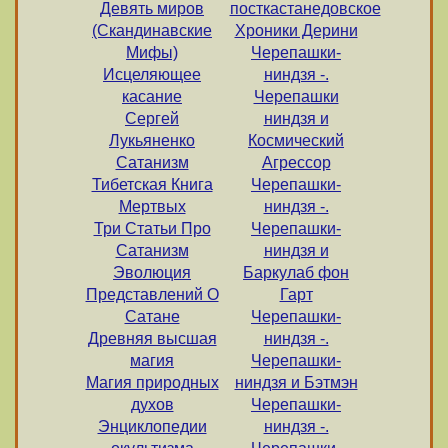
Девять миров
посткастанедовское
(Скандинавские
Хроники Дерини
Мифы)
Черепашки-
Исцеляющее
ниндзя -.
касание
Черепашки
Сергей
ниндзя и
Лукьяненко
Космический
Сатанизм
Агрессор
Тибетская Книга
Черепашки-
Мертвых
ниндзя -.
Три Статьи Про
Черепашки-
Сатанизм
ниндзя и
Эволюция
Баркулаб фон
Представлений О
Гарт
Сатане
Черепашки-
Древняя высшая
ниндзя -.
магия
Черепашки-
Магия природных
ниндзя и Бэтмэн
духов
Черепашки-
Энциклопедии
ниндзя -.