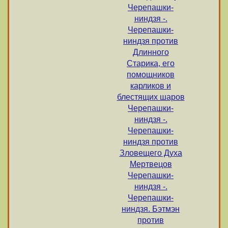
Черепашки-
ниндзя -.
Черепашки-
ниндзя против
Длинного
Старика, его
помощников
карликов и
блестящих шаров
Черепашки-
ниндзя -.
Черепашки-
ниндзя против
Зловещего Духа
Мертвецов
Черепашки-
ниндзя -.
Черепашки-
ниндзя. Бэтмэн
против