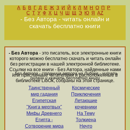
А
Б
В
Г
Д
Е
Ж
З
И
Й
К
Л
М
Н
О
П
Р
С
Т
У
Ф
Х
Ц
Ч
Ш
Щ
Э
Ю
Я
AZ
- Без Автора - читать онлайн и
скачать бесплатно книги
- Без Автора
- это писатель, все электронные книги
которого можно бесплатно скачать и читать онлайн
без регистрации в нашей электронной библиотеке.
Ссылки на все книги - Без Автора, найденные нами
- Без Автора - страница автора на Либоке - читать
или присланные читателями и расположенные в
онлайн и скачать бесплатно книги
библиотеке LibOk, собраны на этой странице.
Таинственный
Космические
мир гадания
Приключения
Египетская
Летающие
"Книга мертвых"
кочевники
Мифы Древнего
На Тему
Египта -
Толкиена
Сотворение мира
Нечто