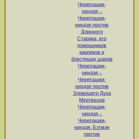
Черепашки-
ниндзя -.
Черепашки-
ниндзя против
Длинного
Старика, его
помощников
карликов и
блестящих шаров
Черепашки-
ниндзя -.
Черепашки-
ниндзя против
Зловещего Духа
Мертвецов
Черепашки-
ниндзя -.
Черепашки-
ниндзя. Бэтмэн
против