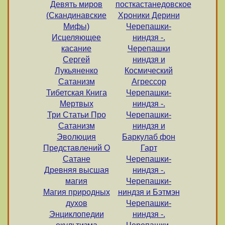
Девять миров
посткастанедовское
(Скандинавские
Хроники Дерини
Мифы)
Черепашки-
Исцеляющее
ниндзя -.
касание
Черепашки
Сергей
ниндзя и
Лукьяненко
Космический
Сатанизм
Агрессор
Тибетская Книга
Черепашки-
Мертвых
ниндзя -.
Три Статьи Про
Черепашки-
Сатанизм
ниндзя и
Эволюция
Баркулаб фон
Представлений О
Гарт
Сатане
Черепашки-
Древняя высшая
ниндзя -.
магия
Черепашки-
Магия природных
ниндзя и Бэтмэн
духов
Черепашки-
Энциклопедии
ниндзя -.