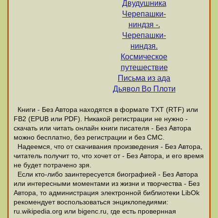
Двудушника
Черепашки-
ниндзя -.
Черепашки-
ниндзя.
Космическое
путешествие
Письма из ада
Дьявол Во Плоти
Книги - Без Автора находятся в формате ТХТ (RTF) или
FB2 (EPUB или PDF). Никакой регистрации не нужно -
скачать или читать онлайн книги писателя - Без Автора
можно бесплатно, без регистрации и без СМС.
Надеемся, что от скачивания произведения - Без Автора,
читатель получит то, что хочет от - Без Автора, и его время
не будет потрачено зря.
Если кто-либо заинтересуется биографией - Без Автора
или интересными моментами из жизни и творчества - Без
Автора, то администрация электронной библиотеки LibOk
рекомендует воспользоваться энциклопедиями:
ru.wikipedia.org или bigenc.ru, где есть провернная