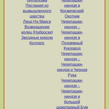
окультизма
Черепашки-
Послания из
ниндзя и
вымышленного
Космический
царства
Охотник
Лицо На Марсе
Черепашки-
Возвращение
ниндзя -.
колец (Наброски)
Черепашки-
Звездные короли
ниндзя и
Коллапс
Подземный
Кукловод
Черепашки-
ниндзя -.
Черепашки-
ниндзя и Черная
Рука
Черепашки-
ниндзя -.
Черепашки-
ниндзя и
большой
шоколадный Бум