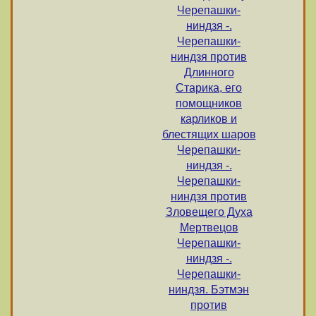
Черепашки-
ниндзя -.
Черепашки-
ниндзя против
Длинного
Старика, его
помощников
карликов и
блестящих шаров
Черепашки-
ниндзя -.
Черепашки-
ниндзя против
Зловещего Духа
Мертвецов
Черепашки-
ниндзя -.
Черепашки-
ниндзя. Бэтмэн
против