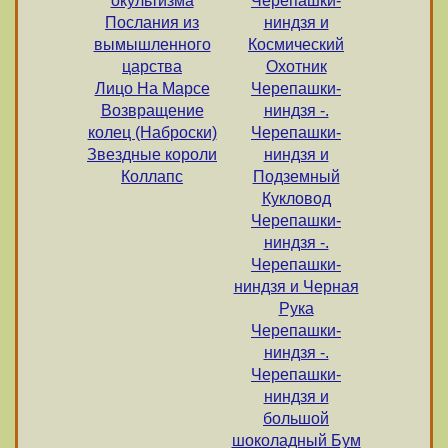
окультизма
Черепашки-
Послания из
ниндзя и
вымышленного
Космический
царства
Охотник
Лицо На Марсе
Черепашки-
Возвращение
ниндзя -.
колец (Наброски)
Черепашки-
Звездные короли
ниндзя и
Коллапс
Подземный
Кукловод
Черепашки-
ниндзя -.
Черепашки-
ниндзя и Черная
Рука
Черепашки-
ниндзя -.
Черепашки-
ниндзя и
большой
шоколадный Бум