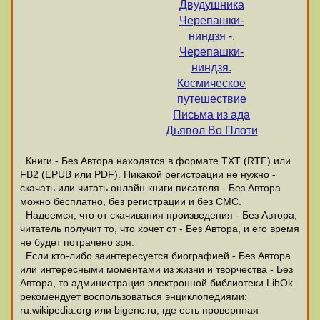
Двудушника
Черепашки-
ниндзя -.
Черепашки-
ниндзя.
Космическое
путешествие
Письма из ада
Дьявол Во Плоти
Книги - Без Автора находятся в формате ТХТ (RTF) или
FB2 (EPUB или PDF). Никакой регистрации не нужно -
скачать или читать онлайн книги писателя - Без Автора
можно бесплатно, без регистрации и без СМС.
Надеемся, что от скачивания произведения - Без Автора,
читатель получит то, что хочет от - Без Автора, и его время
не будет потрачено зря.
Если кто-либо заинтересуется биографией - Без Автора
или интересными моментами из жизни и творчества - Без
Автора, то администрация электронной библиотеки LibOk
рекомендует воспользоваться энциклопедиями:
ru.wikipedia.org или bigenc.ru, где есть провернная