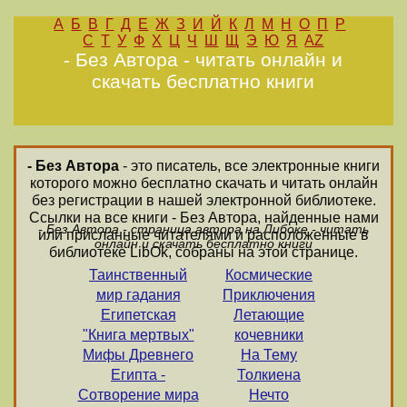
А
Б
В
Г
Д
Е
Ж
З
И
Й
К
Л
М
Н
О
П
Р
С
Т
У
Ф
Х
Ц
Ч
Ш
Щ
Э
Ю
Я
AZ
- Без Автора - читать онлайн и
скачать бесплатно книги
- Без Автора
- это писатель, все электронные книги
которого можно бесплатно скачать и читать онлайн
без регистрации в нашей электронной библиотеке.
Ссылки на все книги - Без Автора, найденные нами
- Без Автора - страница автора на Либоке - читать
или присланные читателями и расположенные в
онлайн и скачать бесплатно книги
библиотеке LibOk, собраны на этой странице.
Таинственный
Космические
мир гадания
Приключения
Египетская
Летающие
"Книга мертвых"
кочевники
Мифы Древнего
На Тему
Египта -
Толкиена
Сотворение мира
Нечто