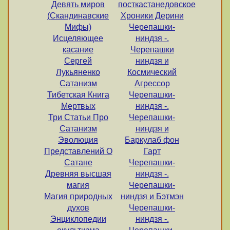
Девять миров
посткастанедовское
(Скандинавские
Хроники Дерини
Мифы)
Черепашки-
Исцеляющее
ниндзя -.
касание
Черепашки
Сергей
ниндзя и
Лукьяненко
Космический
Сатанизм
Агрессор
Тибетская Книга
Черепашки-
Мертвых
ниндзя -.
Три Статьи Про
Черепашки-
Сатанизм
ниндзя и
Эволюция
Баркулаб фон
Представлений О
Гарт
Сатане
Черепашки-
Древняя высшая
ниндзя -.
магия
Черепашки-
Магия природных
ниндзя и Бэтмэн
духов
Черепашки-
Энциклопедии
ниндзя -.