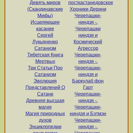
Девять миров
посткастанедовское
(Скандинавские
Хроники Дерини
Мифы)
Черепашки-
Исцеляющее
ниндзя -.
касание
Черепашки
Сергей
ниндзя и
Лукьяненко
Космический
Сатанизм
Агрессор
Тибетская Книга
Черепашки-
Мертвых
ниндзя -.
Три Статьи Про
Черепашки-
Сатанизм
ниндзя и
Эволюция
Баркулаб фон
Представлений О
Гарт
Сатане
Черепашки-
Древняя высшая
ниндзя -.
магия
Черепашки-
Магия природных
ниндзя и Бэтмэн
духов
Черепашки-
Энциклопедии
ниндзя -.