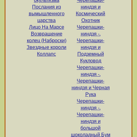
окультизма
Черепашки-
Послания из
ниндзя и
вымышленного
Космический
царства
Охотник
Лицо На Марсе
Черепашки-
Возвращение
ниндзя -.
колец (Наброски)
Черепашки-
Звездные короли
ниндзя и
Коллапс
Подземный
Кукловод
Черепашки-
ниндзя -.
Черепашки-
ниндзя и Черная
Рука
Черепашки-
ниндзя -.
Черепашки-
ниндзя и
большой
шоколадный Бум