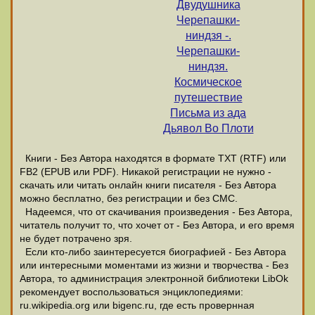
Двудушника
Черепашки-
ниндзя -.
Черепашки-
ниндзя.
Космическое
путешествие
Письма из ада
Дьявол Во Плоти
Книги - Без Автора находятся в формате ТХТ (RTF) или
FB2 (EPUB или PDF). Никакой регистрации не нужно -
скачать или читать онлайн книги писателя - Без Автора
можно бесплатно, без регистрации и без СМС.
Надеемся, что от скачивания произведения - Без Автора,
читатель получит то, что хочет от - Без Автора, и его время
не будет потрачено зря.
Если кто-либо заинтересуется биографией - Без Автора
или интересными моментами из жизни и творчества - Без
Автора, то администрация электронной библиотеки LibOk
рекомендует воспользоваться энциклопедиями:
ru.wikipedia.org или bigenc.ru, где есть провернная