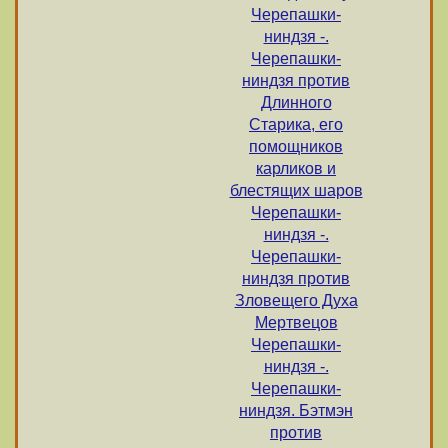
Черепашки-
ниндзя -.
Черепашки-
ниндзя против
Длинного
Старика, его
помощников
карликов и
блестящих шаров
Черепашки-
ниндзя -.
Черепашки-
ниндзя против
Зловещего Духа
Мертвецов
Черепашки-
ниндзя -.
Черепашки-
ниндзя. Бэтмэн
против