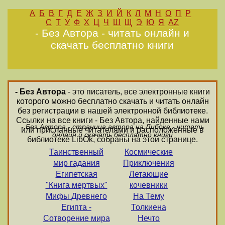
А
Б
В
Г
Д
Е
Ж
З
И
Й
К
Л
М
Н
О
П
Р
С
Т
У
Ф
Х
Ц
Ч
Ш
Щ
Э
Ю
Я
AZ
- Без Автора - читать онлайн и
скачать бесплатно книги
- Без Автора
- это писатель, все электронные книги
которого можно бесплатно скачать и читать онлайн
без регистрации в нашей электронной библиотеке.
Ссылки на все книги - Без Автора, найденные нами
- Без Автора - страница автора на Либоке - читать
или присланные читателями и расположенные в
онлайн и скачать бесплатно книги
библиотеке LibOk, собраны на этой странице.
Таинственный
Космические
мир гадания
Приключения
Египетская
Летающие
"Книга мертвых"
кочевники
Мифы Древнего
На Тему
Египта -
Толкиена
Сотворение мира
Нечто