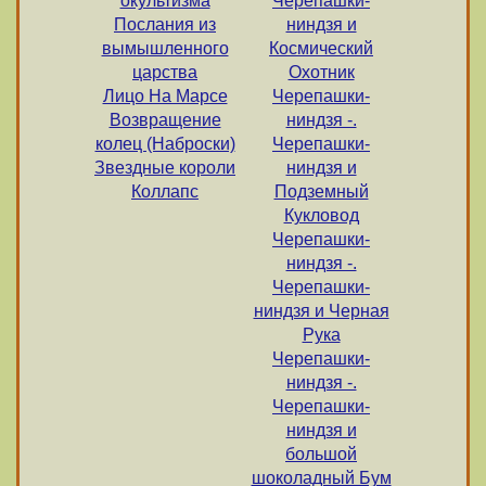
окультизма
Черепашки-
Послания из
ниндзя и
вымышленного
Космический
царства
Охотник
Лицо На Марсе
Черепашки-
Возвращение
ниндзя -.
колец (Наброски)
Черепашки-
Звездные короли
ниндзя и
Коллапс
Подземный
Кукловод
Черепашки-
ниндзя -.
Черепашки-
ниндзя и Черная
Рука
Черепашки-
ниндзя -.
Черепашки-
ниндзя и
большой
шоколадный Бум