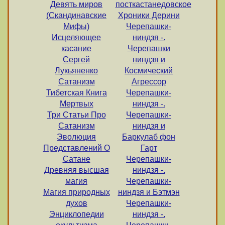
Девять миров
посткастанедовское
(Скандинавские
Хроники Дерини
Мифы)
Черепашки-
Исцеляющее
ниндзя -.
касание
Черепашки
Сергей
ниндзя и
Лукьяненко
Космический
Сатанизм
Агрессор
Тибетская Книга
Черепашки-
Мертвых
ниндзя -.
Три Статьи Про
Черепашки-
Сатанизм
ниндзя и
Эволюция
Баркулаб фон
Представлений О
Гарт
Сатане
Черепашки-
Древняя высшая
ниндзя -.
магия
Черепашки-
Магия природных
ниндзя и Бэтмэн
духов
Черепашки-
Энциклопедии
ниндзя -.