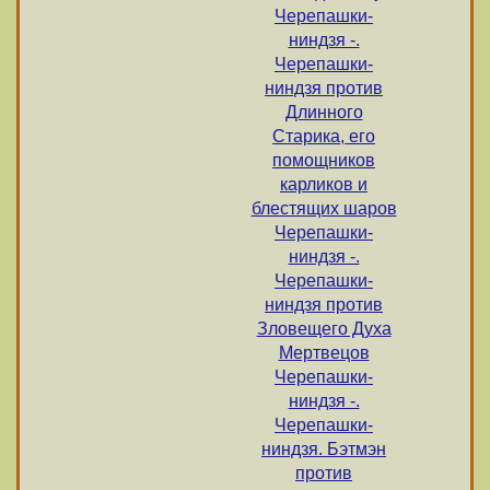
Черепашки-
ниндзя -.
Черепашки-
ниндзя против
Длинного
Старика, его
помощников
карликов и
блестящих шаров
Черепашки-
ниндзя -.
Черепашки-
ниндзя против
Зловещего Духа
Мертвецов
Черепашки-
ниндзя -.
Черепашки-
ниндзя. Бэтмэн
против