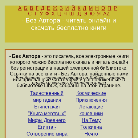
А
Б
В
Г
Д
Е
Ж
З
И
Й
К
Л
М
Н
О
П
Р
С
Т
У
Ф
Х
Ц
Ч
Ш
Щ
Э
Ю
Я
AZ
- Без Автора - читать онлайн и
скачать бесплатно книги
- Без Автора
- это писатель, все электронные книги
которого можно бесплатно скачать и читать онлайн
без регистрации в нашей электронной библиотеке.
Ссылки на все книги - Без Автора, найденные нами
- Без Автора - страница автора на Либоке - читать
или присланные читателями и расположенные в
онлайн и скачать бесплатно книги
библиотеке LibOk, собраны на этой странице.
Таинственный
Космические
мир гадания
Приключения
Египетская
Летающие
"Книга мертвых"
кочевники
Мифы Древнего
На Тему
Египта -
Толкиена
Сотворение мира
Нечто