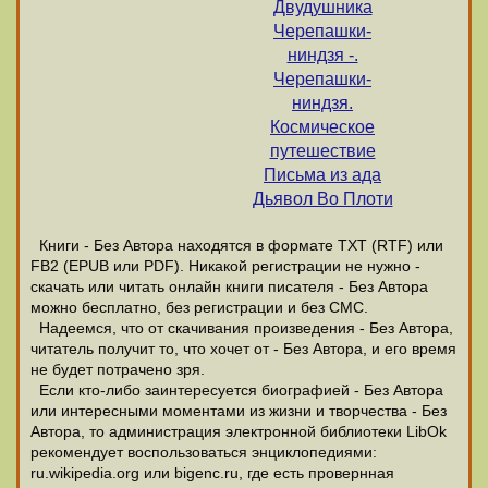
Двудушника
Черепашки-
ниндзя -.
Черепашки-
ниндзя.
Космическое
путешествие
Письма из ада
Дьявол Во Плоти
Книги - Без Автора находятся в формате ТХТ (RTF) или
FB2 (EPUB или PDF). Никакой регистрации не нужно -
скачать или читать онлайн книги писателя - Без Автора
можно бесплатно, без регистрации и без СМС.
Надеемся, что от скачивания произведения - Без Автора,
читатель получит то, что хочет от - Без Автора, и его время
не будет потрачено зря.
Если кто-либо заинтересуется биографией - Без Автора
или интересными моментами из жизни и творчества - Без
Автора, то администрация электронной библиотеки LibOk
рекомендует воспользоваться энциклопедиями:
ru.wikipedia.org или bigenc.ru, где есть провернная