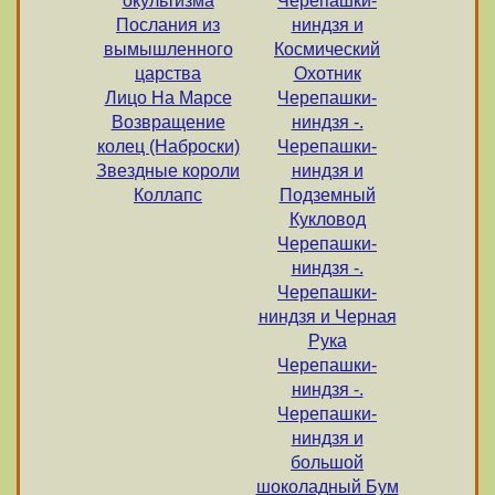
окультизма
Черепашки-
Послания из
ниндзя и
вымышленного
Космический
царства
Охотник
Лицо На Марсе
Черепашки-
Возвращение
ниндзя -.
колец (Наброски)
Черепашки-
Звездные короли
ниндзя и
Коллапс
Подземный
Кукловод
Черепашки-
ниндзя -.
Черепашки-
ниндзя и Черная
Рука
Черепашки-
ниндзя -.
Черепашки-
ниндзя и
большой
шоколадный Бум