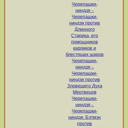
Черепашки-
ниндзя -.
Черепашки-
ниндзя против
Длинного
Старика, его
помощников
карликов и
блестящих шаров
Черепашки-
ниндзя -.
Черепашки-
ниндзя против
Зловещего Духа
Мертвецов
Черепашки-
ниндзя -.
Черепашки-
ниндзя. Бэтмэн
против