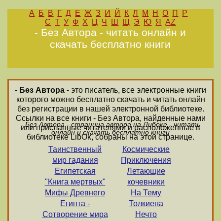
А
Б
В
Г
Д
Е
Ж
З
И
Й
К
Л
М
Н
О
П
Р
С
Т
У
Ф
Х
Ц
Ч
Ш
Щ
Э
Ю
Я
AZ
- Без Автора - читать онлайн и
скачать бесплатно книги
- Без Автора
- это писатель, все электронные книги
которого можно бесплатно скачать и читать онлайн
без регистрации в нашей электронной библиотеке.
Ссылки на все книги - Без Автора, найденные нами
- Без Автора - страница автора на Либоке - читать
или присланные читателями и расположенные в
онлайн и скачать бесплатно книги
библиотеке LibOk, собраны на этой странице.
Таинственный
Космические
мир гадания
Приключения
Египетская
Летающие
"Книга мертвых"
кочевники
Мифы Древнего
На Тему
Египта -
Толкиена
Сотворение мира
Нечто