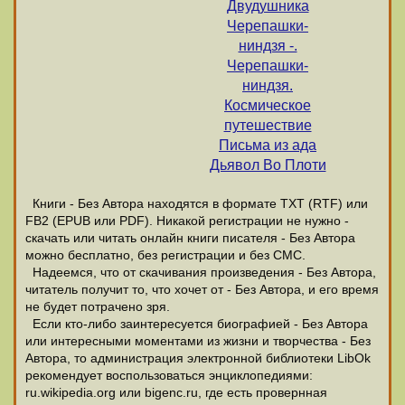
Двудушника
Черепашки-
ниндзя -.
Черепашки-
ниндзя.
Космическое
путешествие
Письма из ада
Дьявол Во Плоти
Книги - Без Автора находятся в формате ТХТ (RTF) или
FB2 (EPUB или PDF). Никакой регистрации не нужно -
скачать или читать онлайн книги писателя - Без Автора
можно бесплатно, без регистрации и без СМС.
Надеемся, что от скачивания произведения - Без Автора,
читатель получит то, что хочет от - Без Автора, и его время
не будет потрачено зря.
Если кто-либо заинтересуется биографией - Без Автора
или интересными моментами из жизни и творчества - Без
Автора, то администрация электронной библиотеки LibOk
рекомендует воспользоваться энциклопедиями:
ru.wikipedia.org или bigenc.ru, где есть провернная