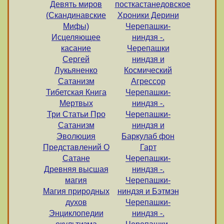
Девять миров
посткастанедовское
(Скандинавские
Хроники Дерини
Мифы)
Черепашки-
Исцеляющее
ниндзя -.
касание
Черепашки
Сергей
ниндзя и
Лукьяненко
Космический
Сатанизм
Агрессор
Тибетская Книга
Черепашки-
Мертвых
ниндзя -.
Три Статьи Про
Черепашки-
Сатанизм
ниндзя и
Эволюция
Баркулаб фон
Представлений О
Гарт
Сатане
Черепашки-
Древняя высшая
ниндзя -.
магия
Черепашки-
Магия природных
ниндзя и Бэтмэн
духов
Черепашки-
Энциклопедии
ниндзя -.