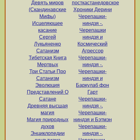
Девять миров
посткастанедовское
(Скандинавские
Хроники Дерини
Мифы)
Черепашки-
Исцеляющее
ниндзя -.
касание
Черепашки
Сергей
ниндзя и
Лукьяненко
Космический
Сатанизм
Агрессор
Тибетская Книга
Черепашки-
Мертвых
ниндзя -.
Три Статьи Про
Черепашки-
Сатанизм
ниндзя и
Эволюция
Баркулаб фон
Представлений О
Гарт
Сатане
Черепашки-
Древняя высшая
ниндзя -.
магия
Черепашки-
Магия природных
ниндзя и Бэтмэн
духов
Черепашки-
Энциклопедии
ниндзя -.