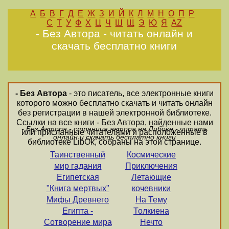
А
Б
В
Г
Д
Е
Ж
З
И
Й
К
Л
М
Н
О
П
Р
С
Т
У
Ф
Х
Ц
Ч
Ш
Щ
Э
Ю
Я
AZ
- Без Автора - читать онлайн и
скачать бесплатно книги
- Без Автора
- это писатель, все электронные книги
которого можно бесплатно скачать и читать онлайн
без регистрации в нашей электронной библиотеке.
Ссылки на все книги - Без Автора, найденные нами
- Без Автора - страница автора на Либоке - читать
или присланные читателями и расположенные в
онлайн и скачать бесплатно книги
библиотеке LibOk, собраны на этой странице.
Таинственный
Космические
мир гадания
Приключения
Египетская
Летающие
"Книга мертвых"
кочевники
Мифы Древнего
На Тему
Египта -
Толкиена
Сотворение мира
Нечто