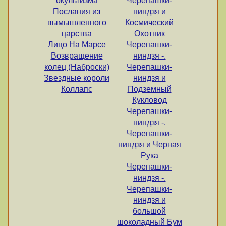
окультизма
Черепашки-
Послания из
ниндзя и
вымышленного
Космический
царства
Охотник
Лицо На Марсе
Черепашки-
Возвращение
ниндзя -.
колец (Наброски)
Черепашки-
Звездные короли
ниндзя и
Коллапс
Подземный
Кукловод
Черепашки-
ниндзя -.
Черепашки-
ниндзя и Черная
Рука
Черепашки-
ниндзя -.
Черепашки-
ниндзя и
большой
шоколадный Бум