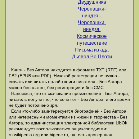
Двудушника
Черепашки-
ниндзя -.
Черепашки-
ниндзя.
Космическое
путешествие
Письма из ада
Дьявол Во Плоти
Книги - Без Автора находятся в формате ТХТ (RTF) или
FB2 (EPUB или PDF). Никакой регистрации не нужно -
скачать или читать онлайн книги писателя - Без Автора
можно бесплатно, без регистрации и без СМС.
Надеемся, что от скачивания произведения - Без Автора,
читатель получит то, что хочет от - Без Автора, и его время
не будет потрачено зря.
Если кто-либо заинтересуется биографией - Без Автора
или интересными моментами из жизни и творчества - Без
Автора, то администрация электронной библиотеки LibOk
рекомендует воспользоваться энциклопедиями:
ru.wikipedia.org или bigenc.ru, где есть провернная