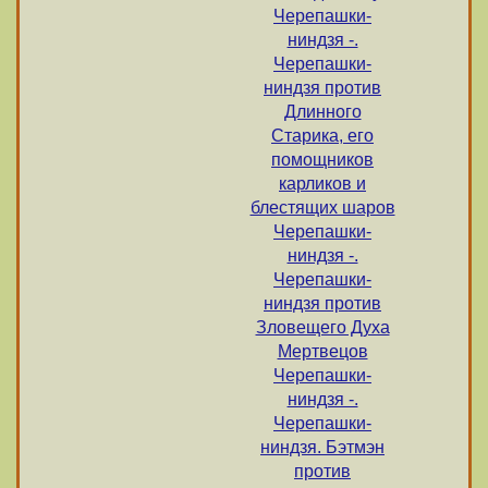
Черепашки-
ниндзя -.
Черепашки-
ниндзя против
Длинного
Старика, его
помощников
карликов и
блестящих шаров
Черепашки-
ниндзя -.
Черепашки-
ниндзя против
Зловещего Духа
Мертвецов
Черепашки-
ниндзя -.
Черепашки-
ниндзя. Бэтмэн
против