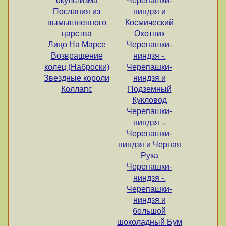
окультизма
Черепашки-
Послания из
ниндзя и
вымышленного
Космический
царства
Охотник
Лицо На Марсе
Черепашки-
Возвращение
ниндзя -.
колец (Наброски)
Черепашки-
Звездные короли
ниндзя и
Коллапс
Подземный
Кукловод
Черепашки-
ниндзя -.
Черепашки-
ниндзя и Черная
Рука
Черепашки-
ниндзя -.
Черепашки-
ниндзя и
большой
шоколадный Бум