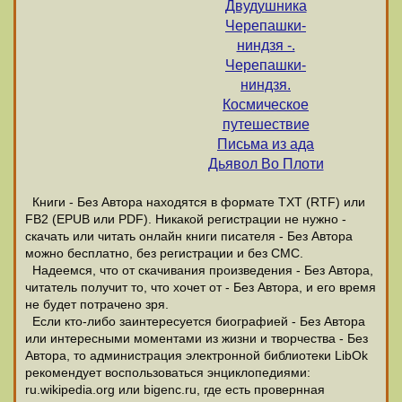
Двудушника
Черепашки-
ниндзя -.
Черепашки-
ниндзя.
Космическое
путешествие
Письма из ада
Дьявол Во Плоти
Книги - Без Автора находятся в формате ТХТ (RTF) или
FB2 (EPUB или PDF). Никакой регистрации не нужно -
скачать или читать онлайн книги писателя - Без Автора
можно бесплатно, без регистрации и без СМС.
Надеемся, что от скачивания произведения - Без Автора,
читатель получит то, что хочет от - Без Автора, и его время
не будет потрачено зря.
Если кто-либо заинтересуется биографией - Без Автора
или интересными моментами из жизни и творчества - Без
Автора, то администрация электронной библиотеки LibOk
рекомендует воспользоваться энциклопедиями:
ru.wikipedia.org или bigenc.ru, где есть провернная