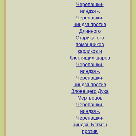
Черепашки-
ниндзя -.
Черепашки-
ниндзя против
Длинного
Старика, его
помощников
карликов и
блестящих шаров
Черепашки-
ниндзя -.
Черепашки-
ниндзя против
Зловещего Духа
Мертвецов
Черепашки-
ниндзя -.
Черепашки-
ниндзя. Бэтмэн
против