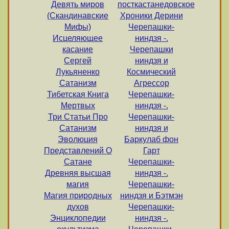
Девять миров
посткастанедовское
(Скандинавские
Хроники Дерини
Мифы)
Черепашки-
Исцеляющее
ниндзя -.
касание
Черепашки
Сергей
ниндзя и
Лукьяненко
Космический
Сатанизм
Агрессор
Тибетская Книга
Черепашки-
Мертвых
ниндзя -.
Три Статьи Про
Черепашки-
Сатанизм
ниндзя и
Эволюция
Баркулаб фон
Представлений О
Гарт
Сатане
Черепашки-
Древняя высшая
ниндзя -.
магия
Черепашки-
Магия природных
ниндзя и Бэтмэн
духов
Черепашки-
Энциклопедии
ниндзя -.