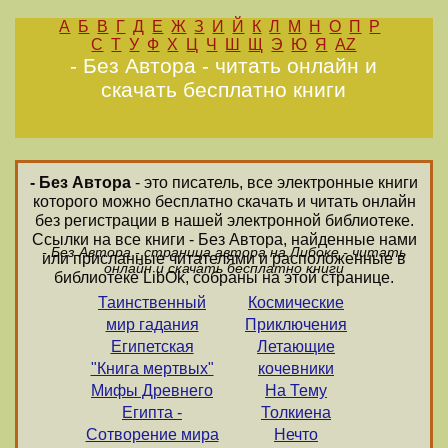
А
Б
В
Г
Д
Е
Ж
З
И
Й
К
Л
М
Н
О
П
Р
С
Т
У
Ф
Х
Ц
Ч
Ш
Щ
Э
Ю
Я
AZ
- Без Автора - читать онлайн и
скачать бесплатно книги
- Без Автора
- это писатель, все электронные книги
которого можно бесплатно скачать и читать онлайн
без регистрации в нашей электронной библиотеке.
Ссылки на все книги - Без Автора, найденные нами
- Без Автора - страница автора на Либоке - читать
или присланные читателями и расположенные в
онлайн и скачать бесплатно книги
библиотеке LibOk, собраны на этой странице.
Таинственный
Космические
мир гадания
Приключения
Египетская
Летающие
"Книга мертвых"
кочевники
Мифы Древнего
На Тему
Египта -
Толкиена
Сотворение мира
Нечто