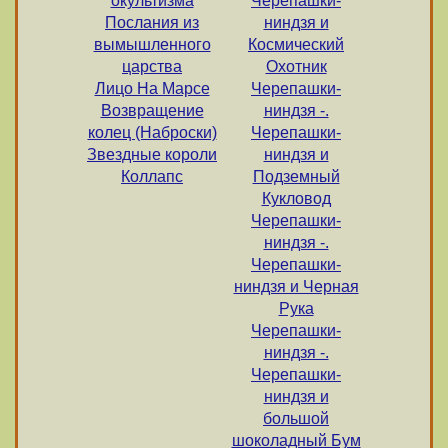
окультизма
Черепашки-
Послания из
ниндзя и
вымышленного
Космический
царства
Охотник
Лицо На Марсе
Черепашки-
Возвращение
ниндзя -.
колец (Наброски)
Черепашки-
Звездные короли
ниндзя и
Коллапс
Подземный
Кукловод
Черепашки-
ниндзя -.
Черепашки-
ниндзя и Черная
Рука
Черепашки-
ниндзя -.
Черепашки-
ниндзя и
большой
шоколадный Бум