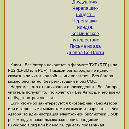
Двудушника
Черепашки-
ниндзя -.
Черепашки-
ниндзя.
Космическое
путешествие
Письма из ада
Дьявол Во Плоти
Книги - Без Автора находятся в формате ТХТ (RTF) или
FB2 (EPUB или PDF). Никакой регистрации не нужно -
скачать или читать онлайн книги писателя - Без Автора
можно бесплатно, без регистрации и без СМС.
Надеемся, что от скачивания произведения - Без Автора,
читатель получит то, что хочет от - Без Автора, и его время
не будет потрачено зря.
Если кто-либо заинтересуется биографией - Без Автора
или интересными моментами из жизни и творчества - Без
Автора, то администрация электронной библиотеки LibOk
рекомендует воспользоваться энциклопедиями:
ru.wikipedia.org или bigenc.ru, где есть провернная