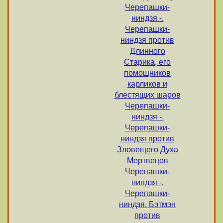
Черепашки-
ниндзя -.
Черепашки-
ниндзя против
Длинного
Старика, его
помощников
карликов и
блестящих шаров
Черепашки-
ниндзя -.
Черепашки-
ниндзя против
Зловещего Духа
Мертвецов
Черепашки-
ниндзя -.
Черепашки-
ниндзя. Бэтмэн
против