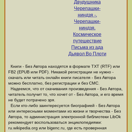
Двудушника
Черепашки-
ниндзя -.
Черепашки-
ниндзя.
Космическое
путешествие
Письма из ада
Дьявол Во Плоти
Книги - Без Автора находятся в формате ТХТ (RTF) или
FB2 (EPUB или PDF). Никакой регистрации не нужно -
скачать или читать онлайн книги писателя - Без Автора
можно бесплатно, без регистрации и без СМС.
Надеемся, что от скачивания произведения - Без Автора,
читатель получит то, что хочет от - Без Автора, и его время
не будет потрачено зря.
Если кто-либо заинтересуется биографией - Без Автора
или интересными моментами из жизни и творчества - Без
Автора, то администрация электронной библиотеки LibOk
рекомендует воспользоваться энциклопедиями:
ru.wikipedia.org или bigenc.ru, где есть провернная