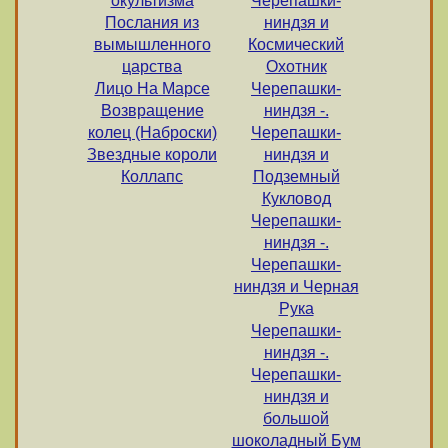
окультизма
Черепашки-
Послания из
ниндзя и
вымышленного
Космический
царства
Охотник
Лицо На Марсе
Черепашки-
Возвращение
ниндзя -.
колец (Наброски)
Черепашки-
Звездные короли
ниндзя и
Коллапс
Подземный
Кукловод
Черепашки-
ниндзя -.
Черепашки-
ниндзя и Черная
Рука
Черепашки-
ниндзя -.
Черепашки-
ниндзя и
большой
шоколадный Бум