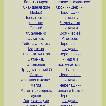
Девять миров
посткастанедовское
(Скандинавские
Хроники Дерини
Мифы)
Черепашки-
Исцеляющее
ниндзя -.
касание
Черепашки
Сергей
ниндзя и
Лукьяненко
Космический
Сатанизм
Агрессор
Тибетская Книга
Черепашки-
Мертвых
ниндзя -.
Три Статьи Про
Черепашки-
Сатанизм
ниндзя и
Эволюция
Баркулаб фон
Представлений О
Гарт
Сатане
Черепашки-
Древняя высшая
ниндзя -.
магия
Черепашки-
Магия природных
ниндзя и Бэтмэн
духов
Черепашки-
Энциклопедии
ниндзя -.