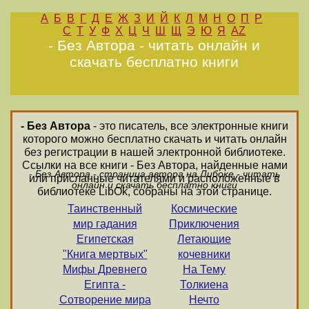
А
Б
В
Г
Д
Е
Ж
З
И
Й
К
Л
М
Н
О
П
Р
С
Т
У
Ф
Х
Ц
Ч
Ш
Щ
Э
Ю
Я
AZ
- Без Автора - читать онлайн и
скачать бесплатно книги
- Без Автора
- это писатель, все электронные книги
которого можно бесплатно скачать и читать онлайн
без регистрации в нашей электронной библиотеке.
Ссылки на все книги - Без Автора, найденные нами
- Без Автора - страница автора на Либоке - читать
или присланные читателями и расположенные в
онлайн и скачать бесплатно книги
библиотеке LibOk, собраны на этой странице.
Таинственный
Космические
мир гадания
Приключения
Египетская
Летающие
"Книга мертвых"
кочевники
Мифы Древнего
На Тему
Египта -
Толкиена
Сотворение мира
Нечто