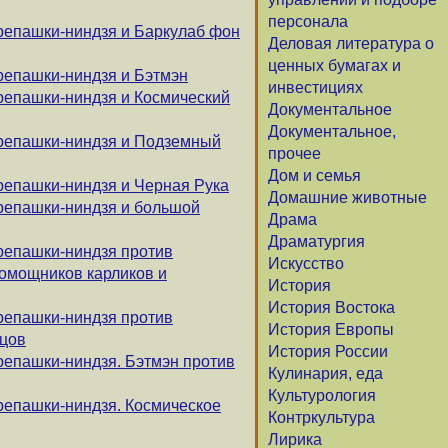
персонала
репашки-ниндзя и Баркулаб фон
Деловая литература о
ценных бумагах и
репашки-ниндзя и Бэтмэн
инвестициях
репашки-ниндзя и Космический
Документальное
Документальное,
ерепашки-ниндзя и Подземный
прочее
Дом и семья
репашки-ниндзя и Черная Рука
Домашние животные
репашки-ниндзя и большой
Драма
Драматургия
репашки-ниндзя против
Искусство
помощников карликов и
История
История Востока
репашки-ниндзя против
История Европы
цов
История России
репашки-ниндзя. Бэтмэн против
Кулинария, еда
Культурология
репашки-ниндзя. Космическое
Контркультура
Лирика