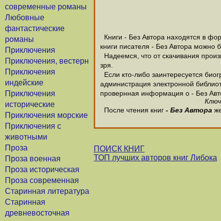
современные романы
Любовные
фантастические
Книги - Без Автора находятся в фор
романы
книги писателя - Без Автора можно 
Приключения
Надеемся, что от скачивания произве
Приключения, вестерн
зря.
Приключения
Если кто-либо заинтересуется биогр
индейские
администрация электронной библиотек
Приключения
провернная информация о - Без Авт
Ключ
исторические
После чтения книг
- Без Автора
же
Приключения морские
Приключения с
животными
Проза
ПОИСК КНИГ
ТОП лучших авторов книг Либока
Проза военная
Проза историческая
Проза современная
Старинная литература
Старинная
древневосточная