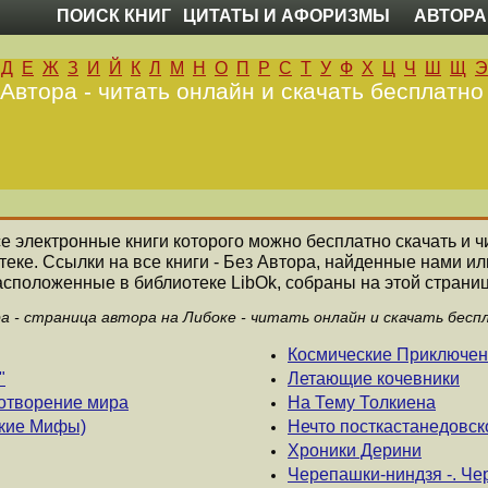
ПОИСК КНИГ
ЦИТАТЫ И АФОРИЗМЫ
АВТОРА
Д
Е
Ж
З
И
Й
К
Л
М
Н
О
П
Р
С
Т
У
Ф
Х
Ц
Ч
Ш
Щ
Э
 Автора - читать онлайн и скачать бесплатно
все электронные книги которого можно бесплатно скачать и ч
еке. Ссылки на все книги - Без Автора, найденные нами и
асположенные в библиотеке LibOk, собраны на этой страниц
ра - страница автора на Либоке - читать онлайн и скачать бесп
Космические Приключе
"
Летающие кочевники
отворение мира
На Тему Толкиена
ские Мифы)
Нечто посткастанедовск
Хроники Дерини
Черепашки-ниндзя -. Че