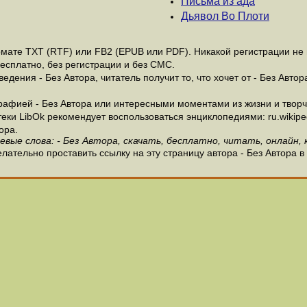
Письма из ада
Дьявол Во Плоти
мате ТХТ (RTF) или FB2 (EPUB или PDF). Никакой регистрации не н
бесплатно, без регистрации и без СМС.
дения - Без Автора, читатель получит то, что хочет от - Без Автор
афией - Без Автора или интересными моментами из жизни и творче
и LibOk рекомендует воспользоваться энциклопедиями: ru.wikipedia
ора.
евые слова: - Без Автора, скачать, бесплатно, читать, онлайн, 
лательно проставить ссылку на эту страницу автора - Без Автора в