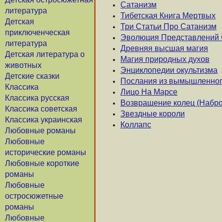
Сатанизм
литература
Тибетская Книга Мертвых
Детская
Три Статьи Про Сатанизм
приключенческая
Эволюция Представлений 
литература
Древняя высшая магия
Детская литература о
Магия природных духов
животных
Энциклопедии окультизма
Детские сказки
Послания из вымышленног
Классика
Лицо На Марсе
Классика русская
Возвращение колец (Набро
Классика советская
Звездные короли
Классика украинская
Коллапс
Любовные романы
Любовные
исторические романы
Любовные короткие
романы
Любовные
остросюжетные
романы
Любовные