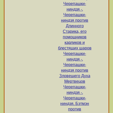
Черепашки-
ниндзя -.
Черепашки-
ниндзя против
Длинного
Старика, его
помощников
карликов и
блестящих шаров
Черепашки-
ниндзя -.
Черепашки-
ниндзя против
Зловещего Духа
Мертвецов
Черепашки-
ниндзя -.
Черепашки-
ниндзя. Бэтмэн
против