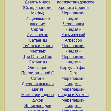
Девять миров
посткастанедовское
(Скандинавские
Хроники Дерини
Мифы)
Черепашки-
Исцеляющее
ниндзя -.
касание
Черепашки
Сергей
ниндзя и
Лукьяненко
Космический
Сатанизм
Агрессор
Тибетская Книга
Черепашки-
Мертвых
ниндзя -.
Три Статьи Про
Черепашки-
Сатанизм
ниндзя и
Эволюция
Баркулаб фон
Представлений О
Гарт
Сатане
Черепашки-
Древняя высшая
ниндзя -.
магия
Черепашки-
Магия природных
ниндзя и Бэтмэн
духов
Черепашки-
Энциклопедии
ниндзя -.