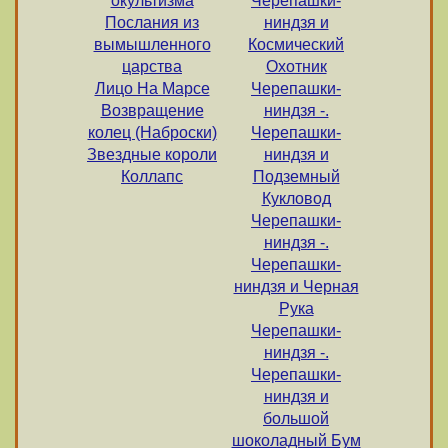
окультизма
Черепашки-
Послания из
ниндзя и
вымышленного
Космический
царства
Охотник
Лицо На Марсе
Черепашки-
Возвращение
ниндзя -.
колец (Наброски)
Черепашки-
Звездные короли
ниндзя и
Коллапс
Подземный
Кукловод
Черепашки-
ниндзя -.
Черепашки-
ниндзя и Черная
Рука
Черепашки-
ниндзя -.
Черепашки-
ниндзя и
большой
шоколадный Бум