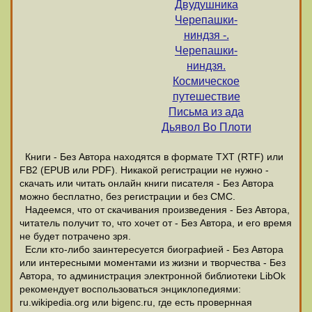
Двудушника
Черепашки-
ниндзя -.
Черепашки-
ниндзя.
Космическое
путешествие
Письма из ада
Дьявол Во Плоти
Книги - Без Автора находятся в формате ТХТ (RTF) или
FB2 (EPUB или PDF). Никакой регистрации не нужно -
скачать или читать онлайн книги писателя - Без Автора
можно бесплатно, без регистрации и без СМС.
Надеемся, что от скачивания произведения - Без Автора,
читатель получит то, что хочет от - Без Автора, и его время
не будет потрачено зря.
Если кто-либо заинтересуется биографией - Без Автора
или интересными моментами из жизни и творчества - Без
Автора, то администрация электронной библиотеки LibOk
рекомендует воспользоваться энциклопедиями:
ru.wikipedia.org или bigenc.ru, где есть провернная