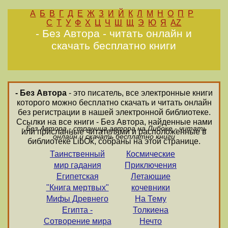
А
Б
В
Г
Д
Е
Ж
З
И
Й
К
Л
М
Н
О
П
Р
С
Т
У
Ф
Х
Ц
Ч
Ш
Щ
Э
Ю
Я
AZ
- Без Автора - читать онлайн и
скачать бесплатно книги
- Без Автора
- это писатель, все электронные книги
которого можно бесплатно скачать и читать онлайн
без регистрации в нашей электронной библиотеке.
Ссылки на все книги - Без Автора, найденные нами
- Без Автора - страница автора на Либоке - читать
или присланные читателями и расположенные в
онлайн и скачать бесплатно книги
библиотеке LibOk, собраны на этой странице.
Таинственный
Космические
мир гадания
Приключения
Египетская
Летающие
"Книга мертвых"
кочевники
Мифы Древнего
На Тему
Египта -
Толкиена
Сотворение мира
Нечто