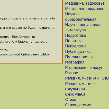
Медицина и здоровье
Мифы, легенды, эпос
Научно-
ужно - скачать или читать онлайн
образовательная
Научно-популярная
а, и его время не будет потрачено
литература
Педагогика
ства - Без Автора, то
Политика
.org или bigenc.ru, где есть
Психология
книги
Публицистика
 электронной библиотеки LibOk
Путешествия и
география
Развлечения и досуг
Разное
Религия, мистика и НЛО
Религия, магия и
оккультизм
Секс учеба
Стихи
Стихи детские