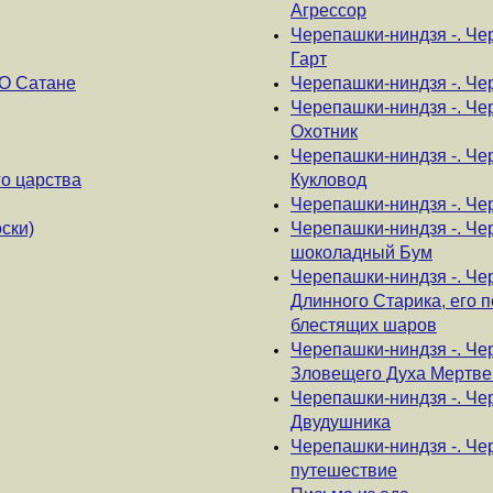
Агрессор
Черепашки-ниндзя -. Че
Гарт
О Сатане
Черепашки-ниндзя -. Че
Черепашки-ниндзя -. Че
Охотник
Черепашки-ниндзя -. Ч
о царства
Кукловод
Черепашки-ниндзя -. Че
ски)
Черепашки-ниндзя -. Че
шоколадный Бум
Черепашки-ниндзя -. Че
Длинного Старика, его 
блестящих шаров
Черепашки-ниндзя -. Че
Зловещего Духа Мертве
Черепашки-ниндзя -. Че
Двудушника
Черепашки-ниндзя -. Че
путешествие