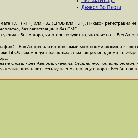
Письма из ада
Дьявол Во Плоти
мате ТХТ (RTF) или FB2 (EPUB или PDF). Никакой регистрации не н
бесплатно, без регистрации и без СМС.
дения - Без Автора, читатель получит то, что хочет от - Без Автор
афией - Без Автора или интересными моментами из жизни и творче
и LibOk рекомендует воспользоваться энциклопедиями: ru.wikipedia
ора.
евые слова: - Без Автора, скачать, бесплатно, читать, онлайн, 
лательно проставить ссылку на эту страницу автора - Без Автора в