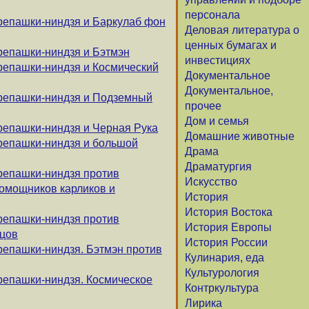
персонала
репашки-ниндзя и Баркулаб фон
Деловая литература о
ценных бумагах и
репашки-ниндзя и Бэтмэн
инвестициях
репашки-ниндзя и Космический
Документальное
Документальное,
ерепашки-ниндзя и Подземный
прочее
Дом и семья
репашки-ниндзя и Черная Рука
Домашние животные
репашки-ниндзя и большой
Драма
Драматургия
репашки-ниндзя против
Искусство
помощников карликов и
История
История Востока
репашки-ниндзя против
История Европы
цов
История России
репашки-ниндзя. Бэтмэн против
Кулинария, еда
Культурология
репашки-ниндзя. Космическое
Контркультура
Лирика