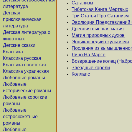
Сатанизм
литература
Тибетская Книга Мертвых
Детская
Три Статьи Про Сатанизм
приключенческая
Эволюция Представлений 
литература
Древняя высшая магия
Детская литература о
Магия природных духов
животных
Энциклопедии окультизма
Детские сказки
Послания из вымышленног
Классика
Лицо На Марсе
Классика русская
Возвращение колец (Набро
Классика советская
Звездные короли
Классика украинская
Коллапс
Любовные романы
Любовные
исторические романы
Любовные короткие
романы
Любовные
остросюжетные
романы
Любовные