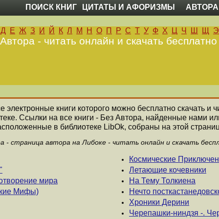
ПОИСК КНИГ
ЦИТАТЫ И АФОРИЗМЫ
АВТОРА
Д
Е
Ж
З
И
Й
К
Л
М
Н
О
П
Р
С
Т
У
Ф
Х
Ц
Ч
Ш
Щ
Э
 Автора - читать онлайн и скачать бесплатно
все электронные книги которого можно бесплатно скачать и ч
еке. Ссылки на все книги - Без Автора, найденные нами и
асположенные в библиотеке LibOk, собраны на этой страниц
ра - страница автора на Либоке - читать онлайн и скачать бесп
Космические Приключе
"
Летающие кочевники
отворение мира
На Тему Толкиена
ские Мифы)
Нечто посткастанедовск
Хроники Дерини
Черепашки-ниндзя -. Че