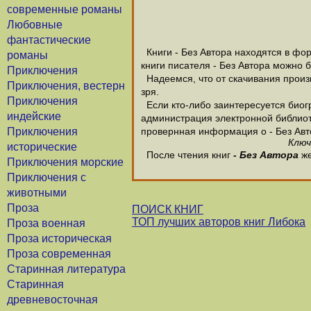
современные романы
Любовные
фантастические
Книги - Без Автора находятся в фор
романы
книги писателя - Без Автора можно 
Приключения
Надеемся, что от скачивания произве
Приключения, вестерн
зря.
Приключения
Если кто-либо заинтересуется биогр
индейские
администрация электронной библиотек
Приключения
провернная информация о - Без Авт
Ключ
исторические
После чтения книг
- Без Автора
же
Приключения морские
Приключения с
животными
Проза
ПОИСК КНИГ
ТОП лучших авторов книг Либока
Проза военная
Проза историческая
Проза современная
Старинная литература
Старинная
древневосточная