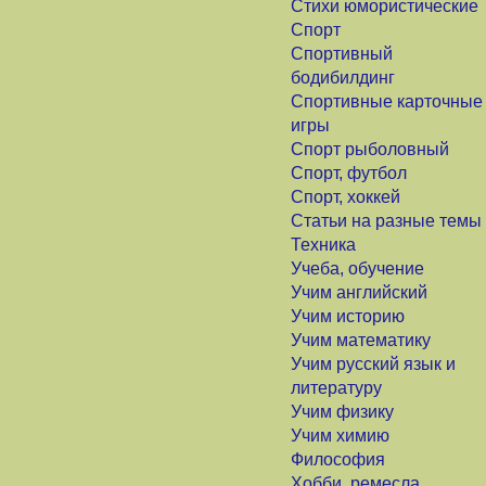
Стихи юмористические
Спорт
Спортивный
бодибилдинг
Спортивные карточные
игры
Спорт рыболовный
Спорт, футбол
Спорт, хоккей
Статьи на разные темы
Техника
Учеба, обучение
Учим английский
Учим историю
Учим математику
Учим русский язык и
литературу
Учим физику
Учим химию
Философия
Хобби, ремесла