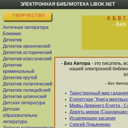
ЭЛЕКТРОННАЯ БИБЛИОТЕКА LIBOK.NET
ТВОРЧЕСТВО
А
Б
В
Г
- Без
Античная литература
Боевики
Детектив
Детектив иронический
Детектив исторический
Детектив классический
- Без Автора
- это писатель, 
Детектив
нашей электронной библиот
криминальный
р
Детектив крутой
- Без Авто
Детектив политический
Детектив полицейский
Таинственный мир гадания
Детектив шпионский
Египетская "Книга мертвых
Детская литература
Мифы Древнего Египта - С
Детская
Девять миров (Скандинав
образовательна
Исцеляющее касание
литература
Сергей Лукьяненко
Детская остросюжетная