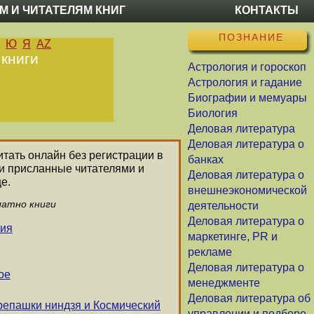
М И ЧИТАТЕЛЯМ КНИГ
КОНТАКТЫ
ПОЗНАНИЕ
Ю
Я
AZ
 книги
Астрология и гороскоп
Астрология и гадание
Биографии и мемуары
Биология
Деловая литература
Деловая литература о
итать онлайн без регистрации в
банках
ли присланные читателями и
Деловая литература о
е.
внешнеэкономической
латно книги
деятельности
Деловая литература о
ния
маркетинге, PR и
рекламе
Деловая литература о
ое
менеджменте
Деловая литература об
репашки ниндзя и Космический
управлении и подборе